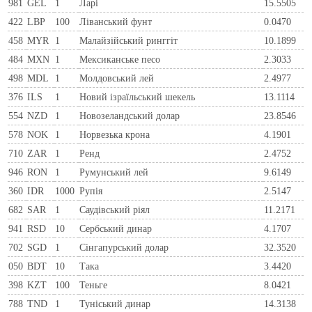
981
GEL
1
Ларi
15.5505
422
LBP
100
Ліванський фунт
0.0470
458
MYR
1
Малайзійський ринггіт
10.1899
484
MXN
1
Мексиканське песо
2.3033
498
MDL
1
Молдовський лей
2.4977
376
ILS
1
Новий ізраїльський шекель
13.1114
554
NZD
1
Новозеландський долар
23.8546
578
NOK
1
Норвезька крона
4.1901
710
ZAR
1
Ренд
2.4752
946
RON
1
Румунський лей
9.6149
360
IDR
1000
Рупія
2.5147
682
SAR
1
Саудівський ріял
11.2171
941
RSD
10
Сербський динар
4.1707
702
SGD
1
Сінгапурський долар
32.3520
050
BDT
10
Така
3.4420
398
KZT
100
Теньге
8.0421
788
TND
1
Туніський динар
14.3138