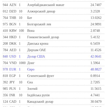
944
AZN
1
Азербайджанський манат
24.7407
012
DZD
10
Алжирський динар
3.2328
764
THB
10
Бат
13.0262
975
BGN
1
Болгарський лев
24.9891
410
KRW
100
Вона
2.8748
344
HKD
1
Гонконгівський долар
5.4132
208
DKK
1
Данська крона
6.5459
784
AED
1
Дирхам ОАЕ
11.4526
840
USD
1
Долар США
42.0641
704
VND
1000
Донг
1.5964
978
EUR
1
Євро
48.8827
818
EGP
1
Єгипетський фунт
0.8914
392
JPY
10
Єна
2.7205
985
PLN
1
Злотий
11.5615
356
INR
10
Індійська рупія
4.7441
124
CAD
1
Канадський долар
30.0479