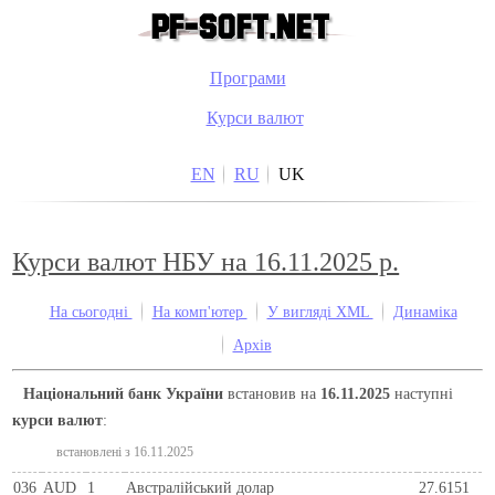
Програми
Курси валют
EN
RU
UK
Курси валют НБУ на 16.11.2025 р.
На сьогодні
На комп'ютер
У вигляді XML
Динаміка
Архів
Національний банк України
встановив на
16.11.2025
наступні
курси валют
:
встановлені з 16.11.2025
036
AUD
1
Австралійський долар
27.6151