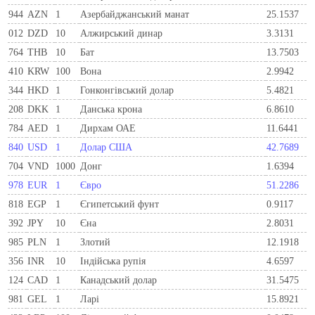
944
AZN
1
Азербайджанський манат
25.1537
012
DZD
10
Алжирський динар
3.3131
764
THB
10
Бат
13.7503
410
KRW
100
Вона
2.9942
344
HKD
1
Гонконгівський долар
5.4821
208
DKK
1
Данська крона
6.8610
784
AED
1
Дирхам ОАЕ
11.6441
840
USD
1
Долар США
42.7689
704
VND
1000
Донг
1.6394
978
EUR
1
Євро
51.2286
818
EGP
1
Єгипетський фунт
0.9117
392
JPY
10
Єна
2.8031
985
PLN
1
Злотий
12.1918
356
INR
10
Індійська рупія
4.6597
124
CAD
1
Канадський долар
31.5475
981
GEL
1
Ларi
15.8921