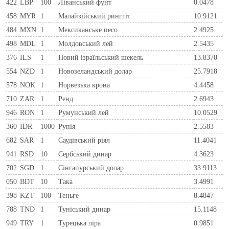
422
LBP
100
Ліванський фунт
0.0478
458
MYR
1
Малайзійський ринггіт
10.9121
484
MXN
1
Мексиканське песо
2.4925
498
MDL
1
Молдовський лей
2.5435
376
ILS
1
Новий ізраїльський шекель
13.8370
554
NZD
1
Новозеландський долар
25.7918
578
NOK
1
Норвезька крона
4.4458
710
ZAR
1
Ренд
2.6943
946
RON
1
Румунський лей
10.0529
360
IDR
1000
Рупія
2.5583
682
SAR
1
Саудівський ріял
11.4041
941
RSD
10
Сербський динар
4.3623
702
SGD
1
Сінгапурський долар
33.9113
050
BDT
10
Така
3.4991
398
KZT
100
Теньге
8.4847
788
TND
1
Туніський динар
15.1148
949
TRY
1
Турецька ліра
0.9851