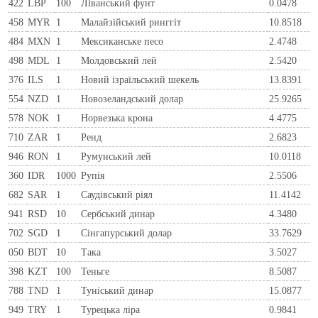
422
LBP
100
Ліванський фунт
0.0478
458
MYR
1
Малайзійський ринггіт
10.8518
484
MXN
1
Мексиканське песо
2.4748
498
MDL
1
Молдовський лей
2.5420
376
ILS
1
Новий ізраїльський шекель
13.8391
554
NZD
1
Новозеландський долар
25.9265
578
NOK
1
Норвезька крона
4.4775
710
ZAR
1
Ренд
2.6823
946
RON
1
Румунський лей
10.0118
360
IDR
1000
Рупія
2.5506
682
SAR
1
Саудівський ріял
11.4142
941
RSD
10
Сербський динар
4.3480
702
SGD
1
Сінгапурський долар
33.7629
050
BDT
10
Така
3.5027
398
KZT
100
Теньге
8.5087
788
TND
1
Туніський динар
15.0877
949
TRY
1
Турецька ліра
0.9841