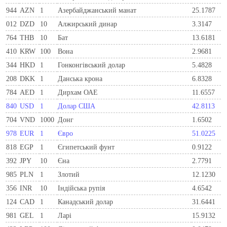
944
AZN
1
Азербайджанський манат
25.1787
012
DZD
10
Алжирський динар
3.3147
764
THB
10
Бат
13.6181
410
KRW
100
Вона
2.9681
344
HKD
1
Гонконгівський долар
5.4828
208
DKK
1
Данська крона
6.8328
784
AED
1
Дирхам ОАЕ
11.6557
840
USD
1
Долар США
42.8113
704
VND
1000
Донг
1.6502
978
EUR
1
Євро
51.0225
818
EGP
1
Єгипетський фунт
0.9122
392
JPY
10
Єна
2.7791
985
PLN
1
Злотий
12.1230
356
INR
10
Індійська рупія
4.6542
124
CAD
1
Канадський долар
31.6441
981
GEL
1
Ларi
15.9132