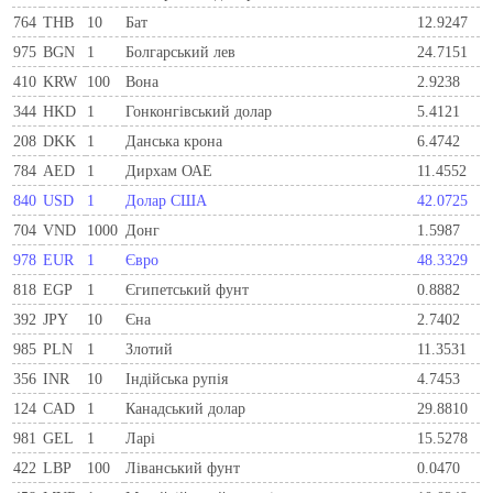
764
THB
10
Бат
12.9247
975
BGN
1
Болгарський лев
24.7151
410
KRW
100
Вона
2.9238
344
HKD
1
Гонконгівський долар
5.4121
208
DKK
1
Данська крона
6.4742
784
AED
1
Дирхам ОАЕ
11.4552
840
USD
1
Долар США
42.0725
704
VND
1000
Донг
1.5987
978
EUR
1
Євро
48.3329
818
EGP
1
Єгипетський фунт
0.8882
392
JPY
10
Єна
2.7402
985
PLN
1
Злотий
11.3531
356
INR
10
Індійська рупія
4.7453
124
CAD
1
Канадський долар
29.8810
981
GEL
1
Ларi
15.5278
422
LBP
100
Ліванський фунт
0.0470