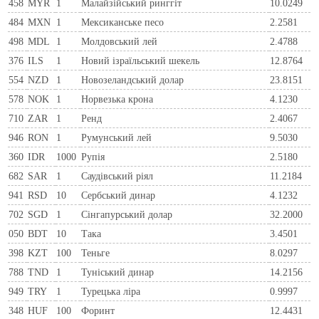
458
MYR
1
Малайзійський ринггіт
10.0249
484
MXN
1
Мексиканське песо
2.2581
498
MDL
1
Молдовський лей
2.4788
376
ILS
1
Новий ізраїльський шекель
12.8764
554
NZD
1
Новозеландський долар
23.8151
578
NOK
1
Норвезька крона
4.1230
710
ZAR
1
Ренд
2.4067
946
RON
1
Румунський лей
9.5030
360
IDR
1000
Рупія
2.5180
682
SAR
1
Саудівський ріял
11.2184
941
RSD
10
Сербський динар
4.1232
702
SGD
1
Сінгапурський долар
32.2000
050
BDT
10
Така
3.4501
398
KZT
100
Теньге
8.0297
788
TND
1
Туніський динар
14.2156
949
TRY
1
Турецька ліра
0.9997
348
HUF
100
Форинт
12.4431