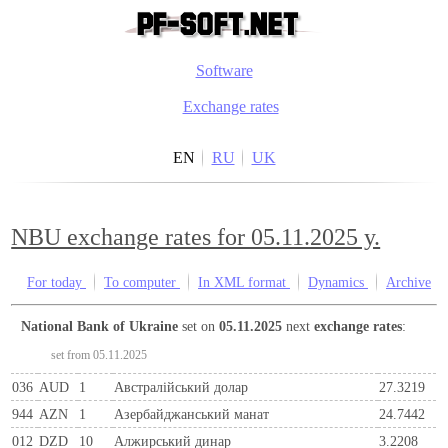
Software
Exchange rates
EN
RU
UK
NBU exchange rates for 05.11.2025 y.
For today
To computer
In XML format
Dynamics
Archive
National Bank of Ukraine
set on
05.11.2025
next
exchange rates
:
set from 05.11.2025
036
AUD
1
Австралійський долар
27.3219
944
AZN
1
Азербайджанський манат
24.7442
012
DZD
10
Алжирський динар
3.2208