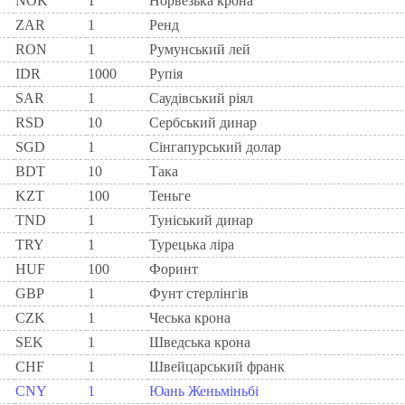
NOK
1
Норвезька крона
ZAR
1
Ренд
RON
1
Румунський лей
IDR
1000
Рупія
SAR
1
Саудівський ріял
RSD
10
Сербський динар
SGD
1
Сінгапурський долар
BDT
10
Така
KZT
100
Теньге
TND
1
Туніський динар
TRY
1
Турецька ліра
HUF
100
Форинт
GBP
1
Фунт стерлінгів
CZK
1
Чеська крона
SEK
1
Шведська крона
CHF
1
Швейцарський франк
CNY
1
Юань Женьміньбі