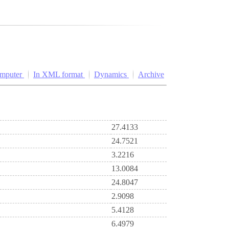
omputer
In XML format
Dynamics
Archive
27.4133
24.7521
3.2216
13.0084
24.8047
2.9098
5.4128
6.4979