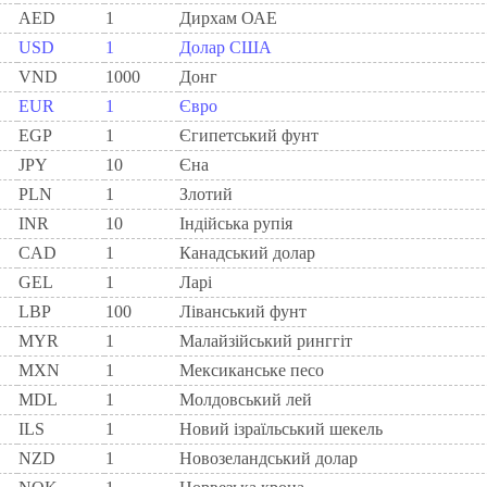
AED
1
Дирхам ОАЕ
USD
1
Долар США
VND
1000
Донг
EUR
1
Євро
EGP
1
Єгипетський фунт
JPY
10
Єна
PLN
1
Злотий
INR
10
Індійська рупія
CAD
1
Канадський долар
GEL
1
Ларi
LBP
100
Ліванський фунт
MYR
1
Малайзійський ринггіт
MXN
1
Мексиканське песо
MDL
1
Молдовський лей
ILS
1
Новий ізраїльський шекель
NZD
1
Новозеландський долар