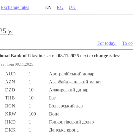
Exchange rates
EN
RU
UK
25 y.
For today
To c
tional Bank of Ukraine
set on
08.11.2025
next
exchange rates
:
set from 08.11.2025
AUD
1
Австралійський долар
AZN
1
Азербайджанський манат
DZD
10
Алжирський динар
THB
10
Бат
BGN
1
Болгарський лев
KRW
100
Вона
HKD
1
Гонконгівський долар
DKK
1
Данська крона