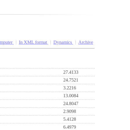
omputer
In XML format
Dynamics
Archive
27.4133
24.7521
3.2216
13.0084
24.8047
2.9098
5.4128
6.4979