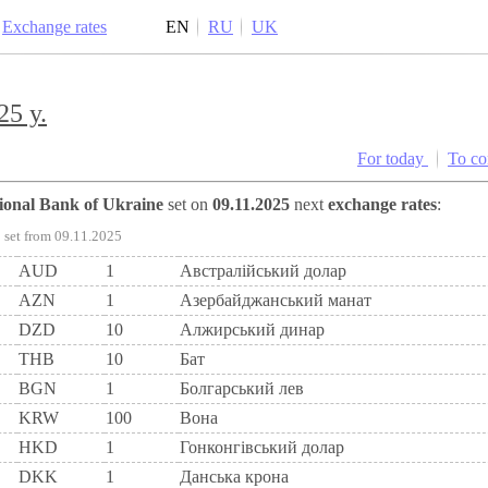
Exchange rates
EN
RU
UK
25 y.
For today
To c
tional Bank of Ukraine
set on
09.11.2025
next
exchange rates
:
set from 09.11.2025
AUD
1
Австралійський долар
AZN
1
Азербайджанський манат
DZD
10
Алжирський динар
THB
10
Бат
BGN
1
Болгарський лев
KRW
100
Вона
HKD
1
Гонконгівський долар
DKK
1
Данська крона