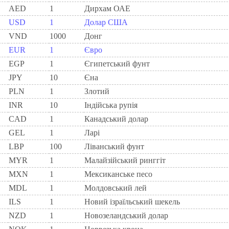
AED
1
Дирхам ОАЕ
USD
1
Долар США
VND
1000
Донг
EUR
1
Євро
EGP
1
Єгипетський фунт
JPY
10
Єна
PLN
1
Злотий
INR
10
Індійська рупія
CAD
1
Канадський долар
GEL
1
Ларi
LBP
100
Ліванський фунт
MYR
1
Малайзійський ринггіт
MXN
1
Мексиканське песо
MDL
1
Молдовський лей
ILS
1
Новий ізраїльський шекель
NZD
1
Новозеландський долар