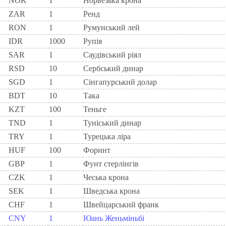
NOK
1
Норвезька крона
ZAR
1
Ренд
RON
1
Румунський лей
IDR
1000
Рупія
SAR
1
Саудівський ріял
RSD
10
Сербський динар
SGD
1
Сінгапурський долар
BDT
10
Така
KZT
100
Теньге
TND
1
Туніський динар
TRY
1
Турецька ліра
HUF
100
Форинт
GBP
1
Фунт стерлінгів
CZK
1
Чеська крона
SEK
1
Шведська крона
CHF
1
Швейцарський франк
CNY
1
Юань Женьміньбі