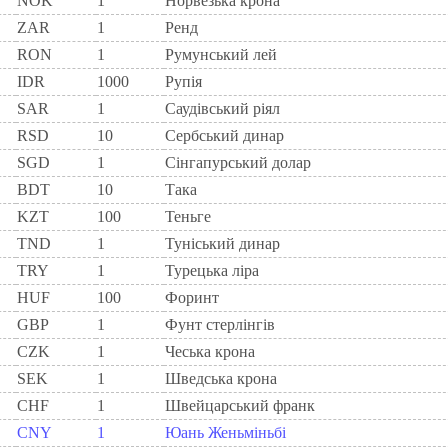
NOK
1
Норвезька крона
ZAR
1
Ренд
RON
1
Румунський лей
IDR
1000
Рупія
SAR
1
Саудівський ріял
RSD
10
Сербський динар
SGD
1
Сінгапурський долар
BDT
10
Така
KZT
100
Теньге
TND
1
Туніський динар
TRY
1
Турецька ліра
HUF
100
Форинт
GBP
1
Фунт стерлінгів
CZK
1
Чеська крона
SEK
1
Шведська крона
CHF
1
Швейцарський франк
CNY
1
Юань Женьміньбі