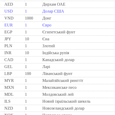
AED
1
Дирхам ОАЕ
USD
1
Долар США
VND
1000
Донг
EUR
1
Євро
EGP
1
Єгипетський фунт
JPY
10
Єна
PLN
1
Злотий
INR
10
Індійська рупія
CAD
1
Канадський долар
GEL
1
Ларi
LBP
100
Ліванський фунт
MYR
1
Малайзійський ринггіт
MXN
1
Мексиканське песо
MDL
1
Молдовський лей
ILS
1
Новий ізраїльський шекель
NZD
1
Новозеландський долар