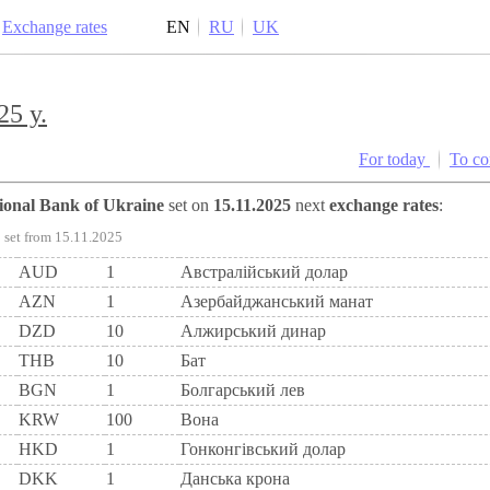
Exchange rates
EN
RU
UK
25 y.
For today
To c
tional Bank of Ukraine
set on
15.11.2025
next
exchange rates
:
set from 15.11.2025
AUD
1
Австралійський долар
AZN
1
Азербайджанський манат
DZD
10
Алжирський динар
THB
10
Бат
BGN
1
Болгарський лев
KRW
100
Вона
HKD
1
Гонконгівський долар
DKK
1
Данська крона