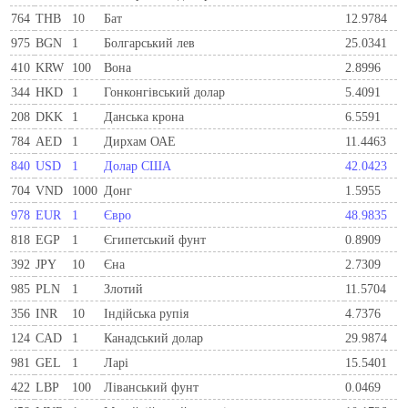
764
THB
10
Бат
12.9784
975
BGN
1
Болгарський лев
25.0341
410
KRW
100
Вона
2.8996
344
HKD
1
Гонконгівський долар
5.4091
208
DKK
1
Данська крона
6.5591
784
AED
1
Дирхам ОАЕ
11.4463
840
USD
1
Долар США
42.0423
704
VND
1000
Донг
1.5955
978
EUR
1
Євро
48.9835
818
EGP
1
Єгипетський фунт
0.8909
392
JPY
10
Єна
2.7309
985
PLN
1
Злотий
11.5704
356
INR
10
Індійська рупія
4.7376
124
CAD
1
Канадський долар
29.9874
981
GEL
1
Ларi
15.5401
422
LBP
100
Ліванський фунт
0.0469