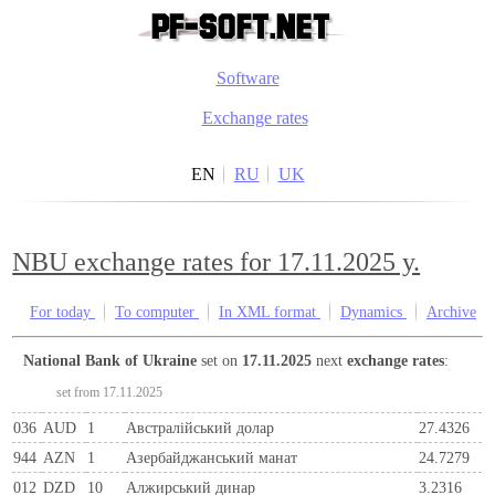
Software
Exchange rates
EN
RU
UK
NBU exchange rates for 17.11.2025 y.
For today
To computer
In XML format
Dynamics
Archive
National Bank of Ukraine
set on
17.11.2025
next
exchange rates
:
set from 17.11.2025
036
AUD
1
Австралійський долар
27.4326
944
AZN
1
Азербайджанський манат
24.7279
012
DZD
10
Алжирський динар
3.2316