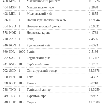
458
MYR
1
Малайзійський ринггіт
10.1726
484
MXN
1
Мексиканське песо
2.2898
498
MDL
1
Молдовський лей
2.4855
376
ILS
1
Новий ізраїльський шекель
12.9844
554
NZD
1
Новозеландський долар
23.9031
578
NOK
1
Норвезька крона
4.1768
710
ZAR
1
Ренд
2.4566
946
RON
1
Румунський лей
9.6323
360
IDR
1000
Рупія
2.5166
682
SAR
1
Саудівський ріял
11.2113
941
RSD
10
Сербський динар
4.1787
702
SGD
1
Сінгапурський долар
32.3676
050
BDT
10
Така
3.4392
398
KZT
100
Теньге
8.0210
788
TND
1
Туніський динар
14.3259
949
TRY
1
Турецька ліра
0.9932
348
HUF
100
Форинт
12.7308