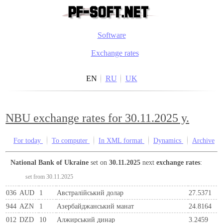
Software
Exchange rates
EN
RU
UK
NBU exchange rates for 30.11.2025 y.
For today
To computer
In XML format
Dynamics
Archive
National Bank of Ukraine
set on
30.11.2025
next
exchange rates
:
set from 30.11.2025
036
AUD
1
Австралійський долар
27.5371
944
AZN
1
Азербайджанський манат
24.8164
012
DZD
10
Алжирський динар
3.2459