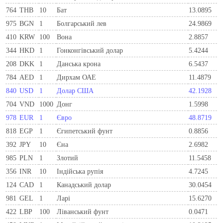
764
THB
10
Бат
13.0895
975
BGN
1
Болгарський лев
24.9869
410
KRW
100
Вона
2.8857
344
HKD
1
Гонконгівський долар
5.4244
208
DKK
1
Данська крона
6.5437
784
AED
1
Дирхам ОАЕ
11.4879
840
USD
1
Долар США
42.1928
704
VND
1000
Донг
1.5998
978
EUR
1
Євро
48.8719
818
EGP
1
Єгипетський фунт
0.8856
392
JPY
10
Єна
2.6982
985
PLN
1
Злотий
11.5458
356
INR
10
Індійська рупія
4.7245
124
CAD
1
Канадський долар
30.0454
981
GEL
1
Ларi
15.6270
422
LBP
100
Ліванський фунт
0.0471