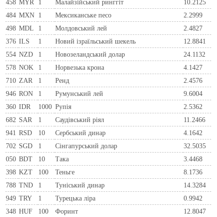
458
MYR
1
Малайзійський ринггіт
10.2125
484
MXN
1
Мексиканське песо
2.2999
498
MDL
1
Молдовський лей
2.4827
376
ILS
1
Новий ізраїльський шекель
12.8841
554
NZD
1
Новозеландський долар
24.1132
578
NOK
1
Норвезька крона
4.1427
710
ZAR
1
Ренд
2.4576
946
RON
1
Румунський лей
9.6004
360
IDR
1000
Рупія
2.5362
682
SAR
1
Саудівський ріял
11.2466
941
RSD
10
Сербський динар
4.1642
702
SGD
1
Сінгапурський долар
32.5035
050
BDT
10
Така
3.4468
398
KZT
100
Теньге
8.1736
788
TND
1
Туніський динар
14.3284
949
TRY
1
Турецька ліра
0.9942
348
HUF
100
Форинт
12.8047