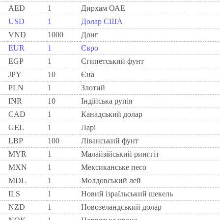
AED
1
Дирхам ОАЕ
USD
1
Долар США
VND
1000
Донг
EUR
1
Євро
EGP
1
Єгипетський фунт
JPY
10
Єна
PLN
1
Злотий
INR
10
Індійська рупія
CAD
1
Канадський долар
GEL
1
Ларi
LBP
100
Ліванський фунт
MYR
1
Малайзійський ринггіт
MXN
1
Мексиканське песо
MDL
1
Молдовський лей
ILS
1
Новий ізраїльський шекель
NZD
1
Новозеландський долар