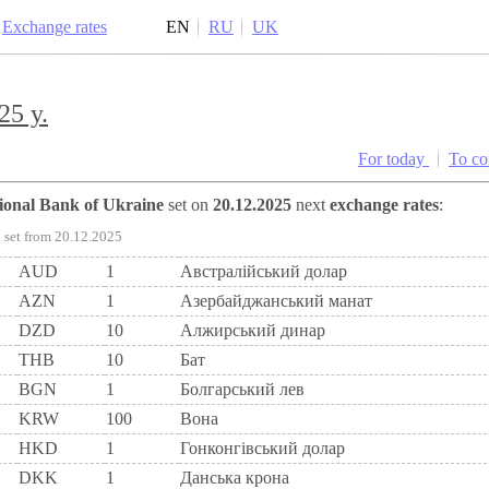
Exchange rates
EN
RU
UK
25 y.
For today
To c
tional Bank of Ukraine
set on
20.12.2025
next
exchange rates
:
set from 20.12.2025
AUD
1
Австралійський долар
AZN
1
Азербайджанський манат
DZD
10
Алжирський динар
THB
10
Бат
BGN
1
Болгарський лев
KRW
100
Вона
HKD
1
Гонконгівський долар
DKK
1
Данська крона