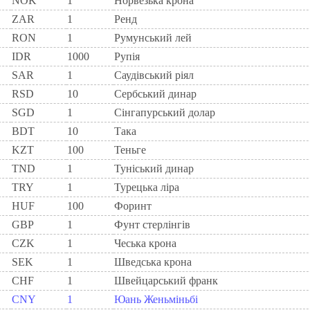
NOK
1
Норвезька крона
ZAR
1
Ренд
RON
1
Румунський лей
IDR
1000
Рупія
SAR
1
Саудівський ріял
RSD
10
Сербський динар
SGD
1
Сінгапурський долар
BDT
10
Така
KZT
100
Теньге
TND
1
Туніський динар
TRY
1
Турецька ліра
HUF
100
Форинт
GBP
1
Фунт стерлінгів
CZK
1
Чеська крона
SEK
1
Шведська крона
CHF
1
Швейцарський франк
CNY
1
Юань Женьміньбі