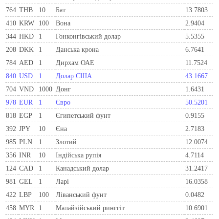
764
THB
10
Бат
13.7803
410
KRW
100
Вона
2.9404
344
HKD
1
Гонконгівський долар
5.5355
208
DKK
1
Данська крона
6.7641
784
AED
1
Дирхам ОАЕ
11.7524
840
USD
1
Долар США
43.1667
704
VND
1000
Донг
1.6431
978
EUR
1
Євро
50.5201
818
EGP
1
Єгипетський фунт
0.9155
392
JPY
10
Єна
2.7183
985
PLN
1
Злотий
12.0074
356
INR
10
Індійська рупія
4.7114
124
CAD
1
Канадський долар
31.2417
981
GEL
1
Ларi
16.0358
422
LBP
100
Ліванський фунт
0.0482
458
MYR
1
Малайзійський ринггіт
10.6901