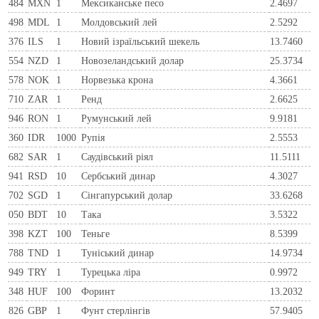
484
MXN
1
Мексиканське песо
2.4697
498
MDL
1
Молдовський лей
2.5292
376
ILS
1
Новий ізраїльський шекель
13.7460
554
NZD
1
Новозеландський долар
25.3734
578
NOK
1
Норвезька крона
4.3661
710
ZAR
1
Ренд
2.6625
946
RON
1
Румунський лей
9.9181
360
IDR
1000
Рупія
2.5553
682
SAR
1
Саудівський ріял
11.5111
941
RSD
10
Сербський динар
4.3027
702
SGD
1
Сінгапурський долар
33.6268
050
BDT
10
Така
3.5322
398
KZT
100
Теньге
8.5399
788
TND
1
Туніський динар
14.9734
949
TRY
1
Турецька ліра
0.9972
348
HUF
100
Форинт
13.2032
826
GBP
1
Фунт стерлінгів
57.9405