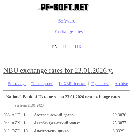
Software
Exchange rates
EN
RU
UK
NBU exchange rates for 23.01.2026 y.
For today
To computer
In XML format
Dynamics
Archive
National Bank of Ukraine
set on
23.01.2026
next
exchange rates
:
set from 23.01.2026
036
AUD
1
Австралійський долар
29.3836
944
AZN
1
Азербайджанський манат
25.3877
012
DZD
10
Алжирський динар
3.3329