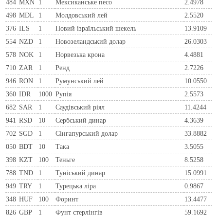
484
MXN
1
Мексиканське песо
2.4978
498
MDL
1
Молдовський лей
2.5520
376
ILS
1
Новий ізраїльський шекель
13.9109
554
NZD
1
Новозеландський долар
26.0303
578
NOK
1
Норвезька крона
4.4881
710
ZAR
1
Ренд
2.7226
946
RON
1
Румунський лей
10.0550
360
IDR
1000
Рупія
2.5573
682
SAR
1
Саудівський ріял
11.4244
941
RSD
10
Сербський динар
4.3639
702
SGD
1
Сінгапурський долар
33.8882
050
BDT
10
Така
3.5055
398
KZT
100
Теньге
8.5258
788
TND
1
Туніський динар
15.0991
949
TRY
1
Турецька ліра
0.9867
348
HUF
100
Форинт
13.4477
826
GBP
1
Фунт стерлінгів
59.1692