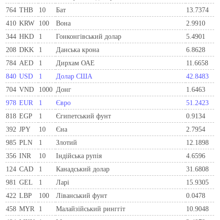
764
THB
10
Бат
13.7374
410
KRW
100
Вона
2.9910
344
HKD
1
Гонконгівський долар
5.4901
208
DKK
1
Данська крона
6.8628
784
AED
1
Дирхам ОАЕ
11.6658
840
USD
1
Долар США
42.8483
704
VND
1000
Донг
1.6463
978
EUR
1
Євро
51.2423
818
EGP
1
Єгипетський фунт
0.9134
392
JPY
10
Єна
2.7954
985
PLN
1
Злотий
12.1898
356
INR
10
Індійська рупія
4.6596
124
CAD
1
Канадський долар
31.6808
981
GEL
1
Ларi
15.9305
422
LBP
100
Ліванський фунт
0.0478
458
MYR
1
Малайзійський ринггіт
10.9048