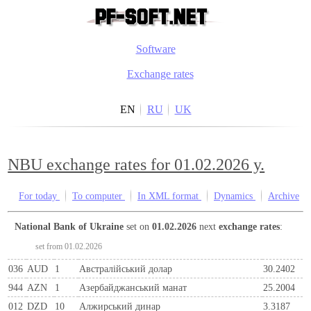
Software
Exchange rates
EN
RU
UK
NBU exchange rates for 01.02.2026 y.
For today
To computer
In XML format
Dynamics
Archive
National Bank of Ukraine
set on
01.02.2026
next
exchange rates
:
set from 01.02.2026
036
AUD
1
Австралійський долар
30.2402
944
AZN
1
Азербайджанський манат
25.2004
012
DZD
10
Алжирський динар
3.3187