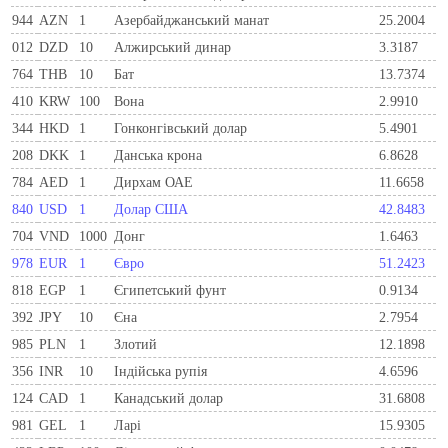
944
AZN
1
Азербайджанський манат
25.2004
012
DZD
10
Алжирський динар
3.3187
764
THB
10
Бат
13.7374
410
KRW
100
Вона
2.9910
344
HKD
1
Гонконгівський долар
5.4901
208
DKK
1
Данська крона
6.8628
784
AED
1
Дирхам ОАЕ
11.6658
840
USD
1
Долар США
42.8483
704
VND
1000
Донг
1.6463
978
EUR
1
Євро
51.2423
818
EGP
1
Єгипетський фунт
0.9134
392
JPY
10
Єна
2.7954
985
PLN
1
Злотий
12.1898
356
INR
10
Індійська рупія
4.6596
124
CAD
1
Канадський долар
31.6808
981
GEL
1
Ларi
15.9305