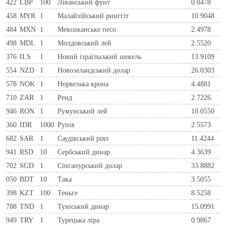
422
LBP
100
Ліванський фунт
0.0478
458
MYR
1
Малайзійський ринггіт
10.9048
484
MXN
1
Мексиканське песо
2.4978
498
MDL
1
Молдовський лей
2.5520
376
ILS
1
Новий ізраїльський шекель
13.9109
554
NZD
1
Новозеландський долар
26.0303
578
NOK
1
Норвезька крона
4.4881
710
ZAR
1
Ренд
2.7226
946
RON
1
Румунський лей
10.0550
360
IDR
1000
Рупія
2.5573
682
SAR
1
Саудівський ріял
11.4244
941
RSD
10
Сербський динар
4.3639
702
SGD
1
Сінгапурський долар
33.8882
050
BDT
10
Така
3.5055
398
KZT
100
Теньге
8.5258
788
TND
1
Туніський динар
15.0991
949
TRY
1
Турецька ліра
0.9867