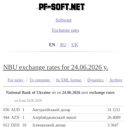
Software
Exchange rates
EN
RU
UK
NBU exchange rates for 24.06.2026 y.
For today
To computer
In XML format
Dynamics
Archive
National Bank of Ukraine
set on
24.06.2026
next
exchange rates
:
set from 24.06.2026
036
AUD
1
Австралійський долар
31.1211
944
AZN
1
Азербайджанський манат
26.4089
012
DZD
10
Алжирський динар
3.3647