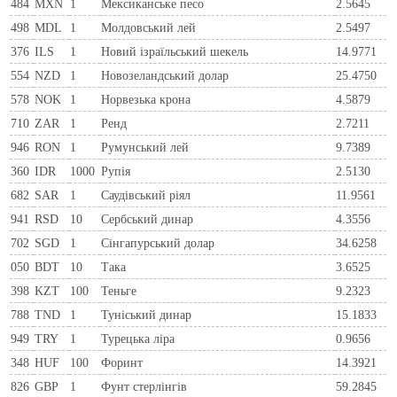
484
MXN
1
Мексиканське песо
2.5645
498
MDL
1
Молдовський лей
2.5497
376
ILS
1
Новий ізраїльський шекель
14.9771
554
NZD
1
Новозеландський долар
25.4750
578
NOK
1
Норвезька крона
4.5879
710
ZAR
1
Ренд
2.7211
946
RON
1
Румунський лей
9.7389
360
IDR
1000
Рупія
2.5130
682
SAR
1
Саудівський ріял
11.9561
941
RSD
10
Сербський динар
4.3556
702
SGD
1
Сінгапурський долар
34.6258
050
BDT
10
Така
3.6525
398
KZT
100
Теньге
9.2323
788
TND
1
Туніський динар
15.1833
949
TRY
1
Турецька ліра
0.9656
348
HUF
100
Форинт
14.3921
826
GBP
1
Фунт стерлінгів
59.2845