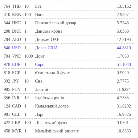
764
THB
10
Бат
13.5162
410
KRW
100
Вона
2.9207
344
HKD
1
Гонконгівський долар
5.7246
208
DKK
1
Данська крона
6.8368
784
AED
1
Дирхам ОАЕ
12.2194
840
USD
1
Долар США
44.8819
704
VND
1000
Донг
1.7050
978
EUR
1
Євро
51.1048
818
EGP
1
Єгипетський фунт
0.9029
392
JPY
10
Єна
2.7775
985
PLN
1
Злотий
11.9294
356
INR
10
Індійська рупія
4.7365
124
CAD
1
Канадський долар
31.6292
981
GEL
1
Ларi
16.9526
422
LBP
100
Ліванський фунт
0.0501
458
MYR
1
Малайзійський ринггіт
10.8363