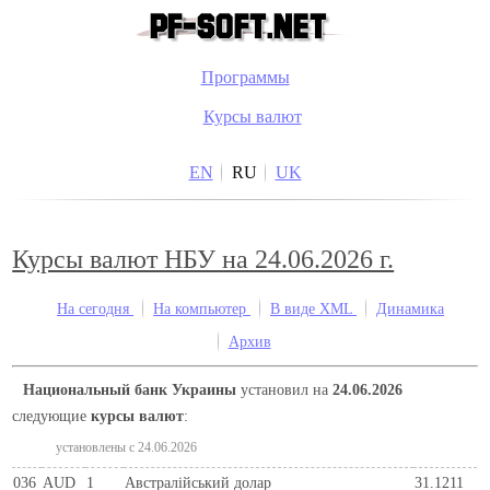
Программы
Курсы валют
EN
RU
UK
Курсы валют НБУ на 24.06.2026 г.
На сегодня
На компьютер
В виде XML
Динамика
Архив
Национальный банк Украины
установил на
24.06.2026
следующие
курсы валют
:
установлены c 24.06.2026
036
AUD
1
Австралійський долар
31.1211