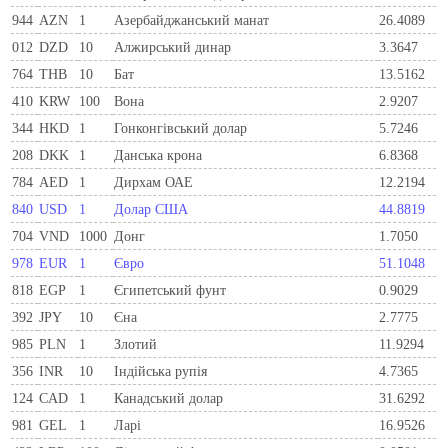
944
AZN
1
Азербайджанський манат
26.4089
012
DZD
10
Алжирський динар
3.3647
764
THB
10
Бат
13.5162
410
KRW
100
Вона
2.9207
344
HKD
1
Гонконгівський долар
5.7246
208
DKK
1
Данська крона
6.8368
784
AED
1
Дирхам ОАЕ
12.2194
840
USD
1
Долар США
44.8819
704
VND
1000
Донг
1.7050
978
EUR
1
Євро
51.1048
818
EGP
1
Єгипетський фунт
0.9029
392
JPY
10
Єна
2.7775
985
PLN
1
Злотий
11.9294
356
INR
10
Індійська рупія
4.7365
124
CAD
1
Канадський долар
31.6292
981
GEL
1
Ларi
16.9526