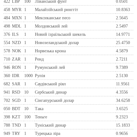
422
LBP
100
Ліванський фунт
0.0501
458
MYR
1
Малайзійський ринггіт
10.8363
484
MXN
1
Мексиканське песо
2.5645
498
MDL
1
Молдовський лей
2.5497
376
ILS
1
Новий ізраїльський шекель
14.9771
554
NZD
1
Новозеландський долар
25.4750
578
NOK
1
Норвезька крона
4.5879
710
ZAR
1
Ренд
2.7211
946
RON
1
Румунський лей
9.7389
360
IDR
1000
Рупія
2.5130
682
SAR
1
Саудівський ріял
11.9561
941
RSD
10
Сербський динар
4.3556
702
SGD
1
Сінгапурський долар
34.6258
050
BDT
10
Така
3.6525
398
KZT
100
Теньге
9.2323
788
TND
1
Туніський динар
15.1833
949
TRY
1
Турецька ліра
0.9656