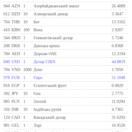
944
AZN
1
Азербайджанський манат
26.4089
012
DZD
10
Алжирський динар
3.3647
764
THB
10
Бат
13.5162
410
KRW
100
Вона
2.9207
344
HKD
1
Гонконгівський долар
5.7246
208
DKK
1
Данська крона
6.8368
784
AED
1
Дирхам ОАЕ
12.2194
840
USD
1
Долар США
44.8819
704
VND
1000
Донг
1.7050
978
EUR
1
Євро
51.1048
818
EGP
1
Єгипетський фунт
0.9029
392
JPY
10
Єна
2.7775
985
PLN
1
Злотий
11.9294
356
INR
10
Індійська рупія
4.7365
124
CAD
1
Канадський долар
31.6292
981
GEL
1
Ларi
16.9526