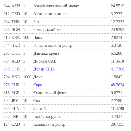
944
AZN
1
Азербайджанський манат
24.5519
012
DZD
10
Алжирський динар
3.2233
764
THB
10
Бат
12.7333
975
BGN
1
Болгарський лев
24.9392
410
KRW
100
Вона
2.9374
344
HKD
1
Гонконгівський долар
5.3726
208
DKK
1
Данська крона
6.5288
784
AED
1
Дирхам ОАЕ
11.3618
840
USD
1
Долар США
41.7308
704
VND
1000
Донг
1.5842
978
EUR
1
Євро
48.7624
818
EGP
1
Єгипетський фунт
0.8771
392
JPY
10
Єна
2.7780
985
PLN
1
Злотий
11.4790
356
INR
10
Індійська рупія
4.7437
124
CAD
1
Канадський долар
29.7355