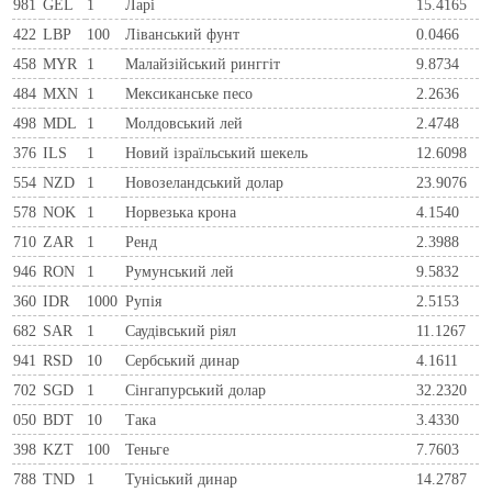
981
GEL
1
Ларi
15.4165
422
LBP
100
Ліванський фунт
0.0466
458
MYR
1
Малайзійський ринггіт
9.8734
484
MXN
1
Мексиканське песо
2.2636
498
MDL
1
Молдовський лей
2.4748
376
ILS
1
Новий ізраїльський шекель
12.6098
554
NZD
1
Новозеландський долар
23.9076
578
NOK
1
Норвезька крона
4.1540
710
ZAR
1
Ренд
2.3988
946
RON
1
Румунський лей
9.5832
360
IDR
1000
Рупія
2.5153
682
SAR
1
Саудівський ріял
11.1267
941
RSD
10
Сербський динар
4.1611
702
SGD
1
Сінгапурський долар
32.2320
050
BDT
10
Така
3.4330
398
KZT
100
Теньге
7.7603
788
TND
1
Туніський динар
14.2787