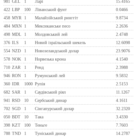
981
GEL
1
Ларi
15.4165
422
LBP
100
Ліванський фунт
0.0466
458
MYR
1
Малайзійський ринггіт
9.8734
484
MXN
1
Мексиканське песо
2.2636
498
MDL
1
Молдовський лей
2.4748
376
ILS
1
Новий ізраїльський шекель
12.6098
554
NZD
1
Новозеландський долар
23.9076
578
NOK
1
Норвезька крона
4.1540
710
ZAR
1
Ренд
2.3988
946
RON
1
Румунський лей
9.5832
360
IDR
1000
Рупія
2.5153
682
SAR
1
Саудівський ріял
11.1267
941
RSD
10
Сербський динар
4.1611
702
SGD
1
Сінгапурський долар
32.2320
050
BDT
10
Така
3.4330
398
KZT
100
Теньге
7.7603
788
TND
1
Туніський динар
14.2787