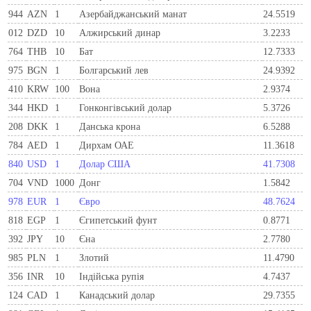
944
AZN
1
Азербайджанський манат
24.5519
012
DZD
10
Алжирський динар
3.2233
764
THB
10
Бат
12.7333
975
BGN
1
Болгарський лев
24.9392
410
KRW
100
Вона
2.9374
344
HKD
1
Гонконгівський долар
5.3726
208
DKK
1
Данська крона
6.5288
784
AED
1
Дирхам ОАЕ
11.3618
840
USD
1
Долар США
41.7308
704
VND
1000
Донг
1.5842
978
EUR
1
Євро
48.7624
818
EGP
1
Єгипетський фунт
0.8771
392
JPY
10
Єна
2.7780
985
PLN
1
Злотий
11.4790
356
INR
10
Індійська рупія
4.7437
124
CAD
1
Канадський долар
29.7355