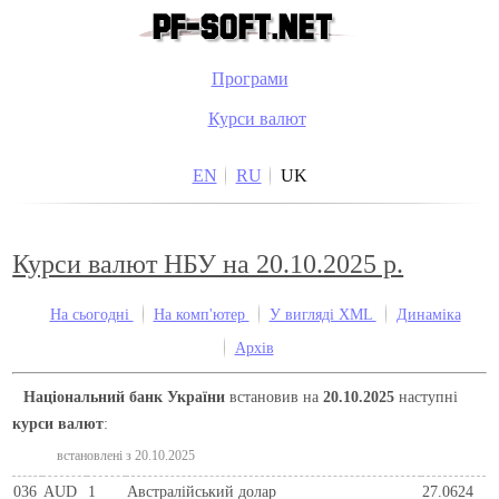
Програми
Курси валют
EN
RU
UK
Курси валют НБУ на 20.10.2025 р.
На сьогодні
На комп'ютер
У вигляді XML
Динаміка
Архів
Національний банк України
встановив на
20.10.2025
наступні
курси валют
:
встановлені з 20.10.2025
036
AUD
1
Австралійський долар
27.0624