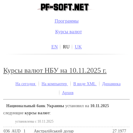
Программы
Курсы валют
EN
RU
UK
Курсы валют НБУ на 10.11.2025 г.
На сегодня
На компьютер
В виде XML
Динамика
Архив
Национальный банк Украины
установил на
10.11.2025
следующие
курсы валют
:
установлены c 10.11.2025
036
AUD
1
Австралійський долар
27.1977