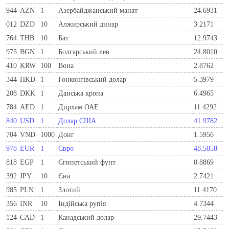
944
AZN
1
Азербайджанський манат
24.6931
012
DZD
10
Алжирський динар
3.2171
764
THB
10
Бат
12.9743
975
BGN
1
Болгарський лев
24.8010
410
KRW
100
Вона
2.8762
344
HKD
1
Гонконгівський долар
5.3979
208
DKK
1
Данська крона
6.4965
784
AED
1
Дирхам ОАЕ
11.4292
840
USD
1
Долар США
41.9782
704
VND
1000
Донг
1.5956
978
EUR
1
Євро
48.5058
818
EGP
1
Єгипетський фунт
0.8869
392
JPY
10
Єна
2.7421
985
PLN
1
Злотий
11.4170
356
INR
10
Індійська рупія
4.7344
124
CAD
1
Канадський долар
29.7443