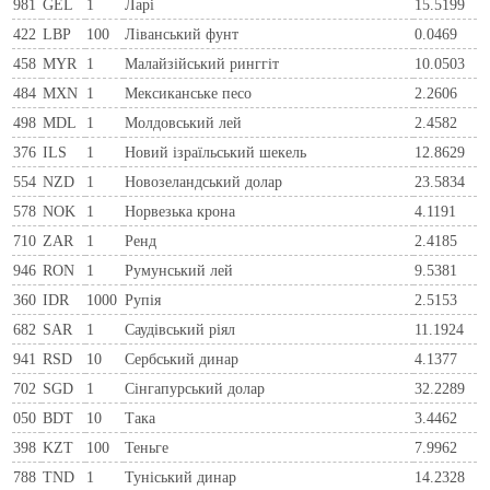
981
GEL
1
Ларi
15.5199
422
LBP
100
Ліванський фунт
0.0469
458
MYR
1
Малайзійський ринггіт
10.0503
484
MXN
1
Мексиканське песо
2.2606
498
MDL
1
Молдовський лей
2.4582
376
ILS
1
Новий ізраїльський шекель
12.8629
554
NZD
1
Новозеландський долар
23.5834
578
NOK
1
Норвезька крона
4.1191
710
ZAR
1
Ренд
2.4185
946
RON
1
Румунський лей
9.5381
360
IDR
1000
Рупія
2.5153
682
SAR
1
Саудівський ріял
11.1924
941
RSD
10
Сербський динар
4.1377
702
SGD
1
Сінгапурський долар
32.2289
050
BDT
10
Така
3.4462
398
KZT
100
Теньге
7.9962
788
TND
1
Туніський динар
14.2328