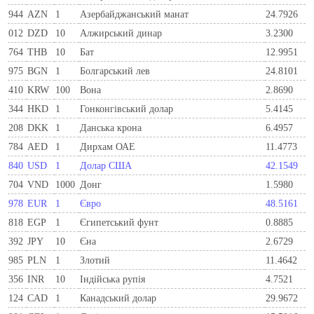
944
AZN
1
Азербайджанський манат
24.7926
012
DZD
10
Алжирський динар
3.2300
764
THB
10
Бат
12.9951
975
BGN
1
Болгарський лев
24.8101
410
KRW
100
Вона
2.8690
344
HKD
1
Гонконгівський долар
5.4145
208
DKK
1
Данська крона
6.4957
784
AED
1
Дирхам ОАЕ
11.4773
840
USD
1
Долар США
42.1549
704
VND
1000
Донг
1.5980
978
EUR
1
Євро
48.5161
818
EGP
1
Єгипетський фунт
0.8885
392
JPY
10
Єна
2.6729
985
PLN
1
Злотий
11.4642
356
INR
10
Індійська рупія
4.7521
124
CAD
1
Канадський долар
29.9672