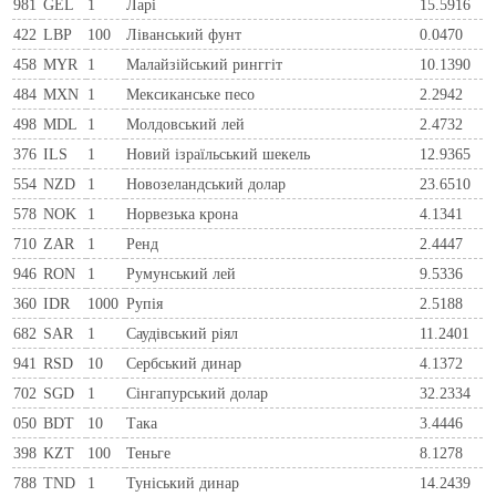
981
GEL
1
Ларi
15.5916
422
LBP
100
Ліванський фунт
0.0470
458
MYR
1
Малайзійський ринггіт
10.1390
484
MXN
1
Мексиканське песо
2.2942
498
MDL
1
Молдовський лей
2.4732
376
ILS
1
Новий ізраїльський шекель
12.9365
554
NZD
1
Новозеландський долар
23.6510
578
NOK
1
Норвезька крона
4.1341
710
ZAR
1
Ренд
2.4447
946
RON
1
Румунський лей
9.5336
360
IDR
1000
Рупія
2.5188
682
SAR
1
Саудівський ріял
11.2401
941
RSD
10
Сербський динар
4.1372
702
SGD
1
Сінгапурський долар
32.2334
050
BDT
10
Така
3.4446
398
KZT
100
Теньге
8.1278
788
TND
1
Туніський динар
14.2439