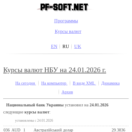
Программы
Курсы валют
EN
RU
UK
Курсы валют НБУ на 24.01.2026 г.
На сегодня
На компьютер
В виде XML
Динамика
Архив
Национальный банк Украины
установил на
24.01.2026
следующие
курсы валют
:
установлены c 24.01.2026
036
AUD
1
Австралійський долар
29.3836