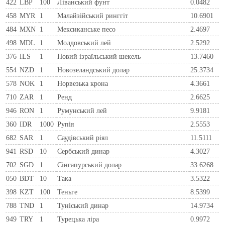
422
LBP
100
Ліванський фунт
0.0482
458
MYR
1
Малайзійський ринггіт
10.6901
484
MXN
1
Мексиканське песо
2.4697
498
MDL
1
Молдовський лей
2.5292
376
ILS
1
Новий ізраїльський шекель
13.7460
554
NZD
1
Новозеландський долар
25.3734
578
NOK
1
Норвезька крона
4.3661
710
ZAR
1
Ренд
2.6625
946
RON
1
Румунський лей
9.9181
360
IDR
1000
Рупія
2.5553
682
SAR
1
Саудівський ріял
11.5111
941
RSD
10
Сербський динар
4.3027
702
SGD
1
Сінгапурський долар
33.6268
050
BDT
10
Така
3.5322
398
KZT
100
Теньге
8.5399
788
TND
1
Туніський динар
14.9734
949
TRY
1
Турецька ліра
0.9972