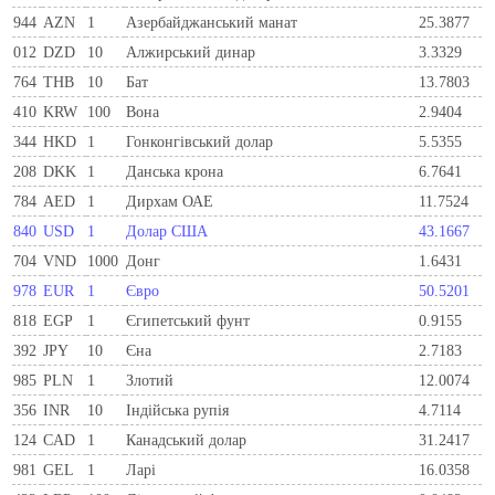
944
AZN
1
Азербайджанський манат
25.3877
012
DZD
10
Алжирський динар
3.3329
764
THB
10
Бат
13.7803
410
KRW
100
Вона
2.9404
344
HKD
1
Гонконгівський долар
5.5355
208
DKK
1
Данська крона
6.7641
784
AED
1
Дирхам ОАЕ
11.7524
840
USD
1
Долар США
43.1667
704
VND
1000
Донг
1.6431
978
EUR
1
Євро
50.5201
818
EGP
1
Єгипетський фунт
0.9155
392
JPY
10
Єна
2.7183
985
PLN
1
Злотий
12.0074
356
INR
10
Індійська рупія
4.7114
124
CAD
1
Канадський долар
31.2417
981
GEL
1
Ларi
16.0358