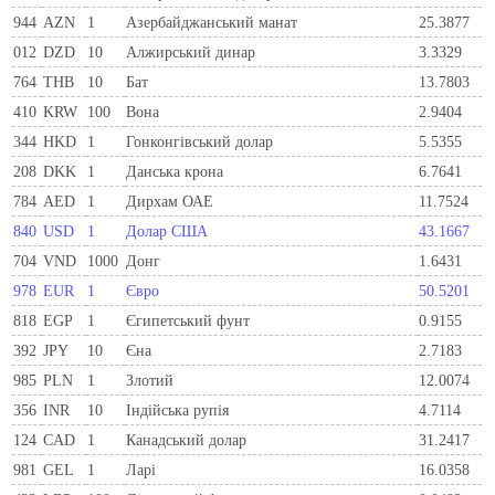
944
AZN
1
Азербайджанський манат
25.3877
012
DZD
10
Алжирський динар
3.3329
764
THB
10
Бат
13.7803
410
KRW
100
Вона
2.9404
344
HKD
1
Гонконгівський долар
5.5355
208
DKK
1
Данська крона
6.7641
784
AED
1
Дирхам ОАЕ
11.7524
840
USD
1
Долар США
43.1667
704
VND
1000
Донг
1.6431
978
EUR
1
Євро
50.5201
818
EGP
1
Єгипетський фунт
0.9155
392
JPY
10
Єна
2.7183
985
PLN
1
Злотий
12.0074
356
INR
10
Індійська рупія
4.7114
124
CAD
1
Канадський долар
31.2417
981
GEL
1
Ларi
16.0358