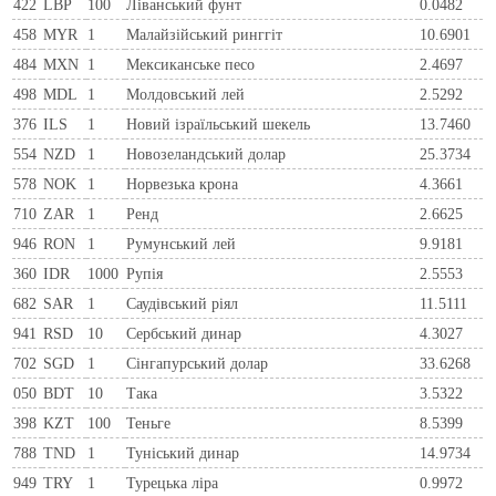
422
LBP
100
Ліванський фунт
0.0482
458
MYR
1
Малайзійський ринггіт
10.6901
484
MXN
1
Мексиканське песо
2.4697
498
MDL
1
Молдовський лей
2.5292
376
ILS
1
Новий ізраїльський шекель
13.7460
554
NZD
1
Новозеландський долар
25.3734
578
NOK
1
Норвезька крона
4.3661
710
ZAR
1
Ренд
2.6625
946
RON
1
Румунський лей
9.9181
360
IDR
1000
Рупія
2.5553
682
SAR
1
Саудівський ріял
11.5111
941
RSD
10
Сербський динар
4.3027
702
SGD
1
Сінгапурський долар
33.6268
050
BDT
10
Така
3.5322
398
KZT
100
Теньге
8.5399
788
TND
1
Туніський динар
14.9734
949
TRY
1
Турецька ліра
0.9972