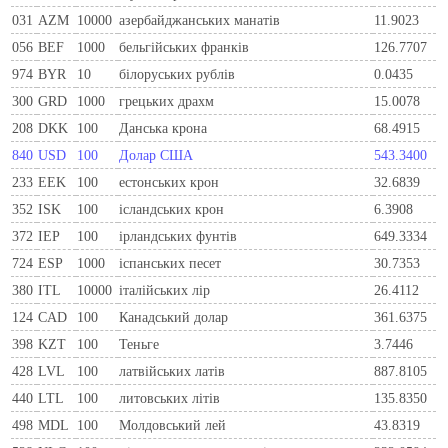
031
AZM
10000
азербайджанських манатів
11.9023
056
BEF
1000
бельгiйських франкiв
126.7707
974
BYR
10
білоруських рублів
0.0435
300
GRD
1000
грецьких драхм
15.0078
208
DKK
100
Данська крона
68.4915
840
USD
100
Долар США
543.3400
233
EEK
100
естонських крон
32.6839
352
ISK
100
ісландських крон
6.3908
372
IEP
100
iрландських фунтiв
649.3334
724
ESP
1000
iспанських песет
30.7353
380
ITL
10000
iталiйських лiр
26.4112
124
CAD
100
Канадський долар
361.6375
398
KZT
100
Теньге
3.7446
428
LVL
100
латвійських латів
887.8105
440
LTL
100
литовських літів
135.8350
498
MDL
100
Молдовський лей
43.8319