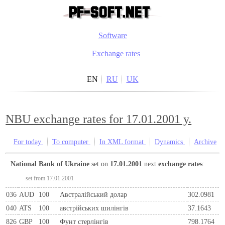
Software
Exchange rates
EN
RU
UK
NBU exchange rates for 17.01.2001 y.
For today
To computer
In XML format
Dynamics
Archive
National Bank of Ukraine
set on
17.01.2001
next
exchange rates
:
set from 17.01.2001
036
AUD
100
Австралійський долар
302.0981
040
ATS
100
австрiйських шилiнгiв
37.1643
826
GBP
100
Фунт стерлінгів
798.1764