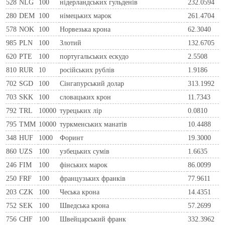
528
NLG
100
нiдерландських гульденiв
232.0594
280
DEM
100
нiмецьких марок
261.4704
578
NOK
100
Норвезька крона
62.3040
985
PLN
100
Злотий
132.6705
620
PTE
100
португальських ескудо
2.5508
810
RUR
10
росiйських рублiв
1.9186
702
SGD
100
Сінгапурський долар
313.1992
703
SKK
100
словацьких крон
11.7343
792
TRL
10000
турецьких лір
0.0810
795
TMM
10000
туркменських манатів
10.4488
348
HUF
1000
Форинт
19.3000
860
UZS
100
узбецьких сумів
1.6635
246
FIM
100
фiнських марок
86.0099
250
FRF
100
французьких франкiв
77.9611
203
CZK
100
Чеська крона
14.4351
752
SEK
100
Шведська крона
57.2699
756
CHF
100
Швейцарський франк
332.3962