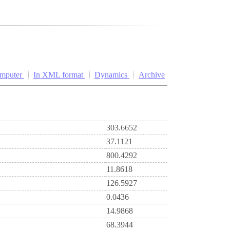
omputer
In XML format
Dynamics
Archive
303.6652
37.1121
800.4292
11.8618
126.5927
0.0436
14.9868
68.3944