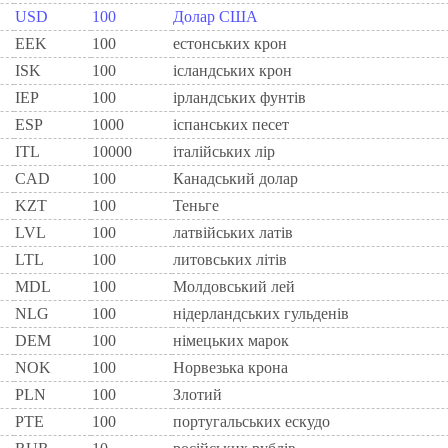
USD
100
Долар США
EEK
100
естонських крон
ISK
100
ісландських крон
IEP
100
iрландських фунтiв
ESP
1000
iспанських песет
ITL
10000
iталiйських лiр
CAD
100
Канадський долар
KZT
100
Теньге
LVL
100
латвійських латів
LTL
100
литовських літів
MDL
100
Молдовський лей
NLG
100
нiдерландських гульденiв
DEM
100
нiмецьких марок
NOK
100
Норвезька крона
PLN
100
Злотий
PTE
100
португальських ескудо