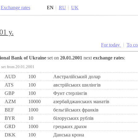
Exchange rates
EN
RU
UK
01 y.
For today
To c
tional Bank of Ukraine
set on
20.01.2001
next
exchange rates
:
set from 20.01.2001
AUD
100
Австралійський долар
ATS
100
австрiйських шилiнгiв
GBP
100
Фунт стерлінгів
AZM
10000
азербайджанських манатів
BEF
1000
бельгiйських франкiв
BYR
10
білоруських рублів
GRD
1000
грецьких драхм
DKK
100
Данська крона