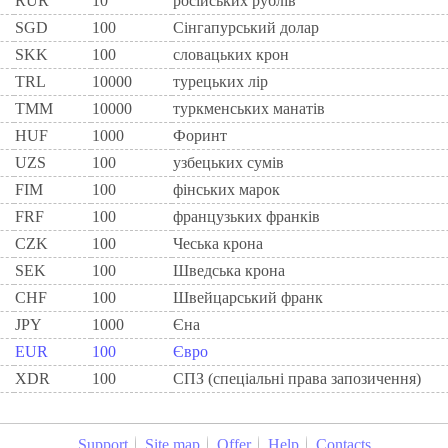
RUR
10
росiйських рублiв
SGD
100
Сінгапурський долар
SKK
100
словацьких крон
TRL
10000
турецьких лір
TMM
10000
туркменських манатів
HUF
1000
Форинт
UZS
100
узбецьких сумів
FIM
100
фiнських марок
FRF
100
французьких франкiв
CZK
100
Чеська крона
SEK
100
Шведська крона
CHF
100
Швейцарський франк
JPY
1000
Єна
EUR
100
Євро
XDR
100
СПЗ (спеціальні права запозичення)
Support
Site map
Offer
Help
Contacts