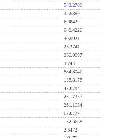
543.2700
32.6380
6.3842
648.4220
30.6921
26.3741
360.0097
3.7441
884.8046
135.8175
42.6784
231.7337
261.1034
62.0729
132.5668
2.5472