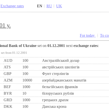
Exchange rates
EN
RU
UK
01 y.
For today
To c
tional Bank of Ukraine
set on
01.12.2001
next
exchange rates
:
set from 01.12.2001
AUD
100
Австралійський долар
ATS
100
австрiйських шилiнгiв
GBP
100
Фунт стерлінгів
AZM
10000
азербайджанських манатів
BEF
1000
бельгiйських франкiв
BYR
10
білоруських рублів
GRD
1000
грецьких драхм
DKK
100
Данська крона