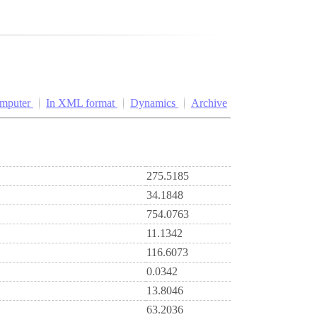
omputer
In XML format
Dynamics
Archive
275.5185
34.1848
754.0763
11.1342
116.6073
0.0342
13.8046
63.2036