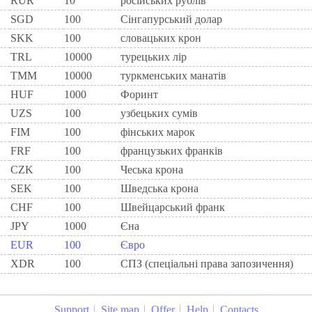
RUR
10
росiйських рублiв
SGD
100
Сінгапурський долар
SKK
100
словацьких крон
TRL
10000
турецьких лір
TMM
10000
туркменських манатів
HUF
1000
Форинт
UZS
100
узбецьких сумів
FIM
100
фiнських марок
FRF
100
французьких франкiв
CZK
100
Чеська крона
SEK
100
Шведська крона
CHF
100
Швейцарський франк
JPY
1000
Єна
EUR
100
Євро
XDR
100
СПЗ (спеціальні права запозичення)
Support
Site map
Offer
Help
Contacts