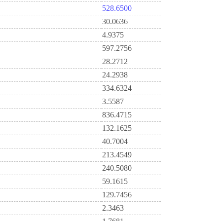
528.6500
30.0636
4.9375
597.2756
28.2712
24.2938
334.6324
3.5587
836.4715
132.1625
40.7004
213.4549
240.5080
59.1615
129.7456
2.3463