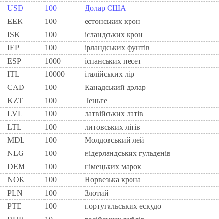
USD
100
Долар США
EEK
100
естонських крон
ISK
100
ісландських крон
IEP
100
iрландських фунтiв
ESP
1000
iспанських песет
ITL
10000
iталiйських лiр
CAD
100
Канадський долар
KZT
100
Теньге
LVL
100
латвійських латів
LTL
100
литовських літів
MDL
100
Молдовський лей
NLG
100
нiдерландських гульденiв
DEM
100
нiмецьких марок
NOK
100
Норвезька крона
PLN
100
Злотий
PTE
100
португальських ескудо