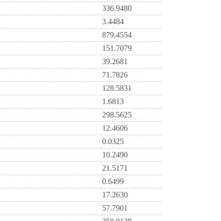
336.9480
3.4484
879.4554
151.7079
39.2681
71.7826
128.5831
1.6813
298.5625
12.4606
0.0325
10.2490
21.5171
0.6499
17.2630
57.7901