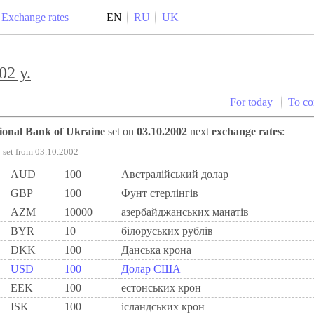
Exchange rates
EN
RU
UK
02 y.
For today
To c
tional Bank of Ukraine
set on
03.10.2002
next
exchange rates
:
set from 03.10.2002
AUD
100
Австралійський долар
GBP
100
Фунт стерлінгів
AZM
10000
азербайджанських манатів
BYR
10
білоруських рублів
DKK
100
Данська крона
USD
100
Долар США
EEK
100
естонських крон
ISK
100
ісландських крон