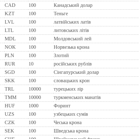
CAD
100
Канадський долар
KZT
100
Теньге
LVL
100
латвійських латів
LTL
100
литовських літів
MDL
100
Молдовський лей
NOK
100
Норвезька крона
PLN
100
Злотий
RUR
10
росiйських рублiв
SGD
100
Сінгапурський долар
SKK
100
словацьких крон
TRL
10000
турецьких лір
TMM
10000
туркменських манатів
HUF
1000
Форинт
UZS
100
узбецьких сумів
CZK
100
Чеська крона
SEK
100
Шведська крона