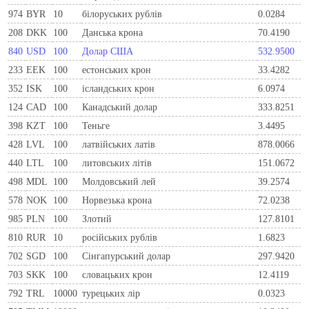
974
BYR
10
білоруських рублів
0.0284
208
DKK
100
Данська крона
70.4190
840
USD
100
Долар США
532.9500
233
EEK
100
естонських крон
33.4282
352
ISK
100
ісландських крон
6.0974
124
CAD
100
Канадський долар
333.8251
398
KZT
100
Теньге
3.4495
428
LVL
100
латвійських латів
878.0066
440
LTL
100
литовських літів
151.0672
498
MDL
100
Молдовський лей
39.2574
578
NOK
100
Норвезька крона
72.0238
985
PLN
100
Злотий
127.8101
810
RUR
10
росiйських рублiв
1.6823
702
SGD
100
Сінгапурський долар
297.9420
703
SKK
100
словацьких крон
12.4119
792
TRL
10000
турецьких лір
0.0323