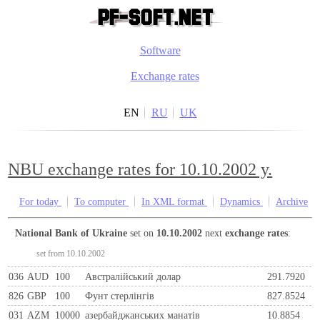
Software
Exchange rates
EN
RU
UK
NBU exchange rates for 10.10.2002 y.
For today
To computer
In XML format
Dynamics
Archive
National Bank of Ukraine
set on
10.10.2002
next
exchange rates
:
set from 10.10.2002
036
AUD
100
Австралійський долар
291.7920
826
GBP
100
Фунт стерлінгів
827.8524
031
AZM
10000
азербайджанських манатів
10.8854