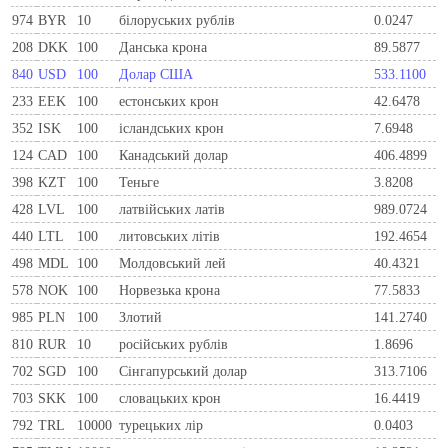
974
BYR
10
білоруських рублів
0.0247
208
DKK
100
Данська крона
89.5877
840
USD
100
Долар США
533.1100
233
EEK
100
естонських крон
42.6478
352
ISK
100
ісландських крон
7.6948
124
CAD
100
Канадський долар
406.4899
398
KZT
100
Теньге
3.8208
428
LVL
100
латвійських латів
989.0724
440
LTL
100
литовських літів
192.4654
498
MDL
100
Молдовський лей
40.4321
578
NOK
100
Норвезька крона
77.5833
985
PLN
100
Злотий
141.2740
810
RUR
10
росiйських рублiв
1.8696
702
SGD
100
Сінгапурський долар
313.7106
703
SKK
100
словацьких крон
16.4419
792
TRL
10000
турецьких лір
0.0403