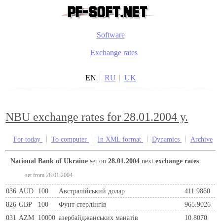
Software
Exchange rates
EN
RU
UK
NBU exchange rates for 28.01.2004 y.
For today
To computer
In XML format
Dynamics
Archive
National Bank of Ukraine
set on
28.01.2004
next
exchange rates
:
set from 28.01.2004
036
AUD
100
Австралійський долар
411.9860
826
GBP
100
Фунт стерлінгів
965.9026
031
AZM
10000
азербайджанських манатів
10.8070