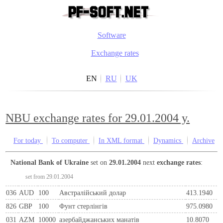
Software
Exchange rates
EN
RU
UK
NBU exchange rates for 29.01.2004 y.
For today
To computer
In XML format
Dynamics
Archive
National Bank of Ukraine
set on
29.01.2004
next
exchange rates
:
set from 29.01.2004
036
AUD
100
Австралійський долар
413.1940
826
GBP
100
Фунт стерлінгів
975.0980
031
AZM
10000
азербайджанських манатів
10.8070