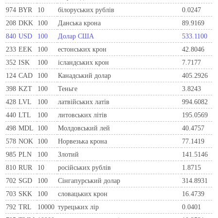
974
BYR
10
білоруських рублів
0.0247
208
DKK
100
Данська крона
89.9169
840
USD
100
Долар США
533.1100
233
EEK
100
естонських крон
42.8046
352
ISK
100
ісландських крон
7.7177
124
CAD
100
Канадський долар
405.2926
398
KZT
100
Теньге
3.8243
428
LVL
100
латвійських латів
994.6082
440
LTL
100
литовських літів
195.0569
498
MDL
100
Молдовський лей
40.4757
578
NOK
100
Норвезька крона
77.1419
985
PLN
100
Злотий
141.5146
810
RUR
10
росiйських рублiв
1.8715
702
SGD
100
Сінгапурський долар
314.8931
703
SKK
100
словацьких крон
16.4739
792
TRL
10000
турецьких лір
0.0401