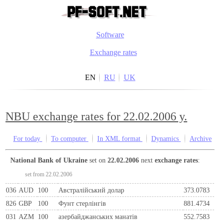
Software
Exchange rates
EN
RU
UK
NBU exchange rates for 22.02.2006 y.
For today
To computer
In XML format
Dynamics
Archive
National Bank of Ukraine
set on
22.02.2006
next
exchange rates
:
set from 22.02.2006
036
AUD
100
Австралійський долар
373.0783
826
GBP
100
Фунт стерлінгів
881.4734
031
AZM
100
азербайджанських манатів
552.7583