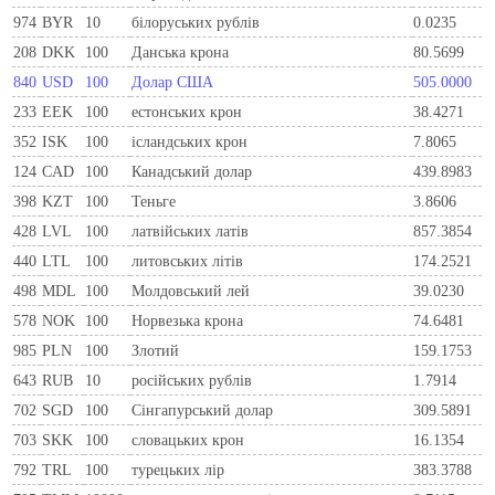
974
BYR
10
білоруських рублів
0.0235
208
DKK
100
Данська крона
80.5699
840
USD
100
Долар США
505.0000
233
EEK
100
естонських крон
38.4271
352
ISK
100
ісландських крон
7.8065
124
CAD
100
Канадський долар
439.8983
398
KZT
100
Теньге
3.8606
428
LVL
100
латвійських латів
857.3854
440
LTL
100
литовських літів
174.2521
498
MDL
100
Молдовський лей
39.0230
578
NOK
100
Норвезька крона
74.6481
985
PLN
100
Злотий
159.1753
643
RUB
10
російських рублів
1.7914
702
SGD
100
Сінгапурський долар
309.5891
703
SKK
100
словацьких крон
16.1354
792
TRL
100
турецьких лір
383.3788