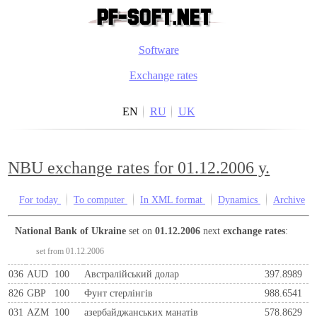
Software
Exchange rates
EN
RU
UK
NBU exchange rates for 01.12.2006 y.
For today
To computer
In XML format
Dynamics
Archive
National Bank of Ukraine
set on
01.12.2006
next
exchange rates
:
set from 01.12.2006
036
AUD
100
Австралійський долар
397.8989
826
GBP
100
Фунт стерлінгів
988.6541
031
AZM
100
азербайджанських манатів
578.8629