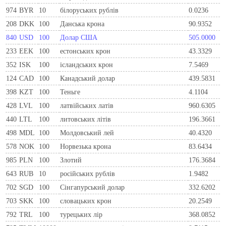
974
BYR
10
білоруських рублів
0.0236
208
DKK
100
Данська крона
90.9352
840
USD
100
Долар США
505.0000
233
EEK
100
естонських крон
43.3329
352
ISK
100
ісландських крон
7.5469
124
CAD
100
Канадський долар
439.5831
398
KZT
100
Теньге
4.1104
428
LVL
100
латвійських латів
960.6305
440
LTL
100
литовських літів
196.3661
498
MDL
100
Молдовський лей
40.4320
578
NOK
100
Норвезька крона
83.6434
985
PLN
100
Злотий
176.3684
643
RUB
10
російських рублів
1.9482
702
SGD
100
Сінгапурський долар
332.6202
703
SKK
100
словацьких крон
20.2549
792
TRL
100
турецьких лір
368.0852