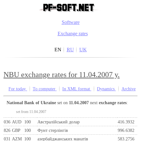
Software
Exchange rates
EN
RU
UK
NBU exchange rates for 11.04.2007 y.
For today
To computer
In XML format
Dynamics
Archive
National Bank of Ukraine
set on
11.04.2007
next
exchange rates
:
set from 11.04.2007
036
AUD
100
Австралійський долар
416.3932
826
GBP
100
Фунт стерлінгів
996.6382
031
AZM
100
азербайджанських манатів
583.2756