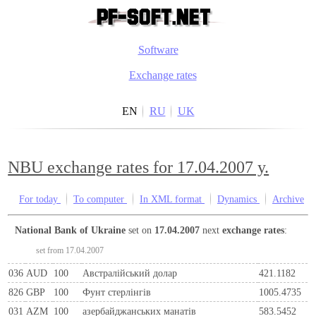
Software
Exchange rates
EN
RU
UK
NBU exchange rates for 17.04.2007 y.
For today
To computer
In XML format
Dynamics
Archive
National Bank of Ukraine
set on
17.04.2007
next
exchange rates
:
set from 17.04.2007
036
AUD
100
Австралійський долар
421.1182
826
GBP
100
Фунт стерлінгів
1005.4735
031
AZM
100
азербайджанських манатів
583.5452