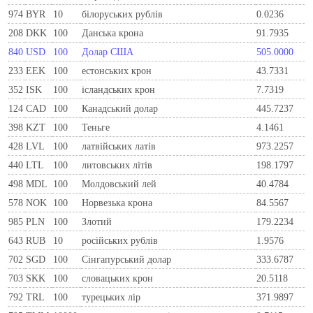
974
BYR
10
білоруських рублів
0.0236
208
DKK
100
Данська крона
91.7935
840
USD
100
Долар США
505.0000
233
EEK
100
естонських крон
43.7331
352
ISK
100
ісландських крон
7.7319
124
CAD
100
Канадський долар
445.7237
398
KZT
100
Теньге
4.1461
428
LVL
100
латвійських латів
973.2257
440
LTL
100
литовських літів
198.1797
498
MDL
100
Молдовський лей
40.4784
578
NOK
100
Норвезька крона
84.5567
985
PLN
100
Злотий
179.2234
643
RUB
10
російських рублів
1.9576
702
SGD
100
Сінгапурський долар
333.6787
703
SKK
100
словацьких крон
20.5118
792
TRL
100
турецьких лір
371.9897