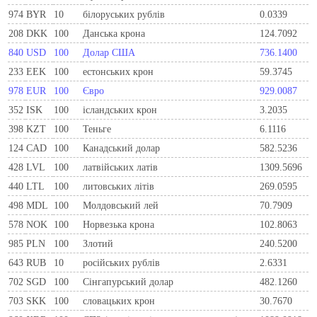
974
BYR
10
білоруських рублів
0.0339
208
DKK
100
Данська крона
124.7092
840
USD
100
Долар США
736.1400
233
EEK
100
естонських крон
59.3745
978
EUR
100
Євро
929.0087
352
ISK
100
ісландських крон
3.2035
398
KZT
100
Теньге
6.1116
124
CAD
100
Канадський долар
582.5236
428
LVL
100
латвійських латів
1309.5696
440
LTL
100
литовських літів
269.0595
498
MDL
100
Молдовський лей
70.7909
578
NOK
100
Норвезька крона
102.8063
985
PLN
100
Злотий
240.5200
643
RUB
10
російських рублів
2.6331
702
SGD
100
Сінгапурський долар
482.1260
703
SKK
100
словацьких крон
30.7670