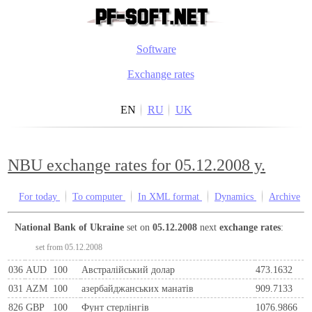
Software
Exchange rates
EN
RU
UK
NBU exchange rates for 05.12.2008 y.
For today
To computer
In XML format
Dynamics
Archive
National Bank of Ukraine
set on
05.12.2008
next
exchange rates
:
set from 05.12.2008
036
AUD
100
Австралійський долар
473.1632
031
AZM
100
азербайджанських манатів
909.7133
826
GBP
100
Фунт стерлінгів
1076.9866