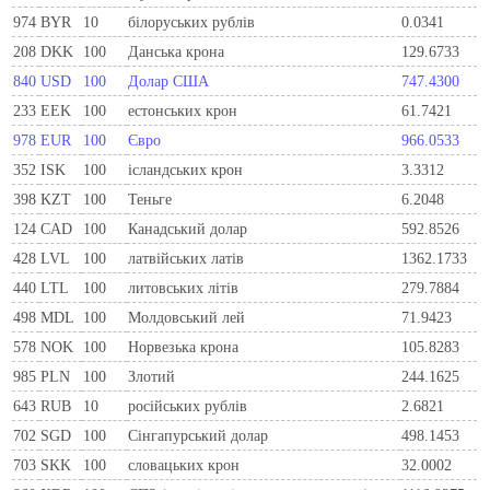
974
BYR
10
білоруських рублів
0.0341
208
DKK
100
Данська крона
129.6733
840
USD
100
Долар США
747.4300
233
EEK
100
естонських крон
61.7421
978
EUR
100
Євро
966.0533
352
ISK
100
ісландських крон
3.3312
398
KZT
100
Теньге
6.2048
124
CAD
100
Канадський долар
592.8526
428
LVL
100
латвійських латів
1362.1733
440
LTL
100
литовських літів
279.7884
498
MDL
100
Молдовський лей
71.9423
578
NOK
100
Норвезька крона
105.8283
985
PLN
100
Злотий
244.1625
643
RUB
10
російських рублів
2.6821
702
SGD
100
Сінгапурський долар
498.1453
703
SKK
100
словацьких крон
32.0002