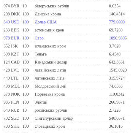
974
BYR
10
білоруських рублів
0.0354
208
DKK
100
Данська крона
146.4514
840
USD
100
Долар США
779.0000
233
EEK
100
естонських крон
69.7269
978
EUR
100
Євро
1090.9895
352
ISK
100
ісландських крон
3.7620
398
KZT
100
Теньге
6.4540
124
CAD
100
Канадський долар
642.3631
428
LVL
100
латвійських латів
1545.0920
440
LTL
100
литовських літів
315.9724
498
MDL
100
Молдовський лей
74.8563
578
NOK
100
Норвезька крона
110.0342
985
PLN
100
Злотий
266.9871
643
RUB
10
російських рублів
2.7226
702
SGD
100
Сінгапурський долар
540.0671
703
SKK
100
словацьких крон
36.1016