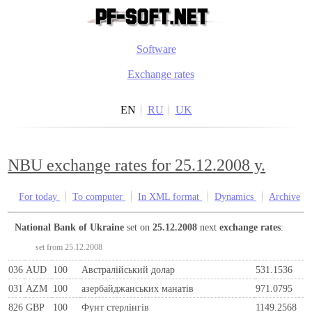
Software
Exchange rates
EN
RU
UK
NBU exchange rates for 25.12.2008 y.
For today
To computer
In XML format
Dynamics
Archive
National Bank of Ukraine
set on
25.12.2008
next
exchange rates
:
set from 25.12.2008
036
AUD
100
Австралійський долар
531.1536
031
AZM
100
азербайджанських манатів
971.0795
826
GBP
100
Фунт стерлінгів
1149.2568