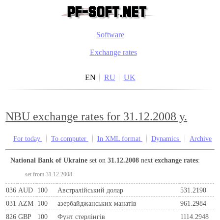
Software
Exchange rates
EN
RU
UK
NBU exchange rates for 31.12.2008 y.
For today
To computer
In XML format
Dynamics
Archive
National Bank of Ukraine
set on
31.12.2008
next
exchange rates
:
set from 31.12.2008
036
AUD
100
Австралійський долар
531.2190
031
AZM
100
азербайджанських манатів
961.2984
826
GBP
100
Фунт стерлінгів
1114.2948