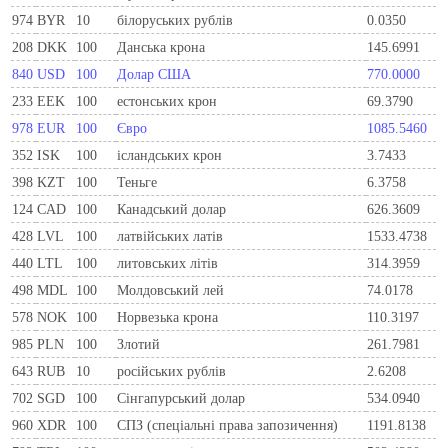
974
BYR
10
білоруських рублів
0.0350
208
DKK
100
Данська крона
145.6991
840
USD
100
Долар США
770.0000
233
EEK
100
естонських крон
69.3790
978
EUR
100
Євро
1085.5460
352
ISK
100
ісландських крон
3.7433
398
KZT
100
Теньге
6.3758
124
CAD
100
Канадський долар
626.3609
428
LVL
100
латвійських латів
1533.4738
440
LTL
100
литовських літів
314.3959
498
MDL
100
Молдовський лей
74.0178
578
NOK
100
Норвезька крона
110.3197
985
PLN
100
Злотий
261.7981
643
RUB
10
російських рублів
2.6208
702
SGD
100
Сінгапурський долар
534.0940
960
XDR
100
СПЗ (спеціальні права запозичення)
1191.8138