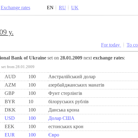
Exchange rates
EN
RU
UK
09 y.
For today
To c
tional Bank of Ukraine
set on
28.01.2009
next
exchange rates
:
set from 28.01.2009
AUD
100
Австралійський долар
AZM
100
азербайджанських манатів
GBP
100
Фунт стерлінгів
BYR
10
білоруських рублів
DKK
100
Данська крона
USD
100
Долар США
EEK
100
естонських крон
EUR
100
Євро