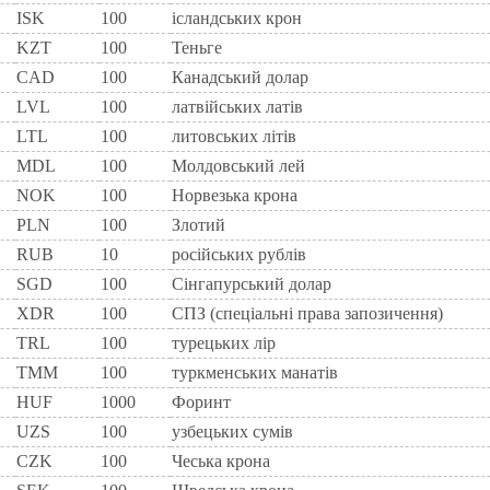
ISK
100
ісландських крон
KZT
100
Теньге
CAD
100
Канадський долар
LVL
100
латвійських латів
LTL
100
литовських літів
MDL
100
Молдовський лей
NOK
100
Норвезька крона
PLN
100
Злотий
RUB
10
російських рублів
SGD
100
Сінгапурський долар
XDR
100
СПЗ (спеціальні права запозичення)
TRL
100
турецьких лір
TMM
100
туркменських манатів
HUF
1000
Форинт
UZS
100
узбецьких сумів
CZK
100
Чеська крона