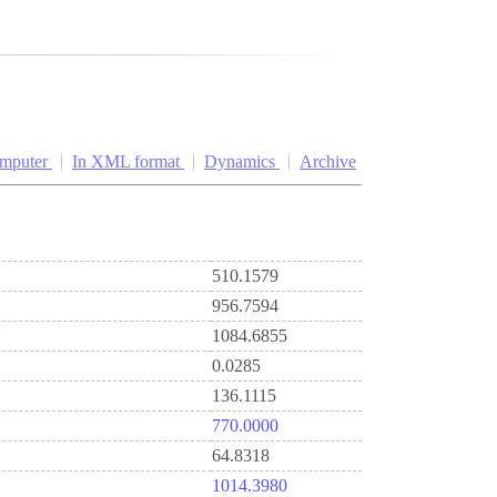
omputer
In XML format
Dynamics
Archive
510.1579
956.7594
1084.6855
0.0285
136.1115
770.0000
64.8318
1014.3980