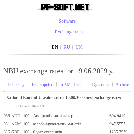
Software
Exchange rates
EN
RU
UK
NBU exchange rates for 19.06.2009 y.
For today
To computer
In XML format
Dynamics
Archive
National Bank of Ukraine
set on
19.06.2009
next
exchange rates
:
set from 19.06.2009
036
AUD
100
Австралійський долар
604.9419
031
AZM
100
азербайджанських манатів
947.5557
826
GBP
100
Фунт стерлінгів
1235.3979