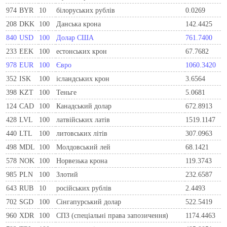
974
BYR
10
білоруських рублів
0.0269
208
DKK
100
Данська крона
142.4425
840
USD
100
Долар США
761.7400
233
EEK
100
естонських крон
67.7682
978
EUR
100
Євро
1060.3420
352
ISK
100
ісландських крон
3.6564
398
KZT
100
Теньге
5.0681
124
CAD
100
Канадський долар
672.8913
428
LVL
100
латвійських латів
1519.1147
440
LTL
100
литовських літів
307.0963
498
MDL
100
Молдовський лей
68.1421
578
NOK
100
Норвезька крона
119.3743
985
PLN
100
Злотий
232.6587
643
RUB
10
російських рублів
2.4493
702
SGD
100
Сінгапурський долар
522.5419
960
XDR
100
СПЗ (спеціальні права запозичення)
1174.4463