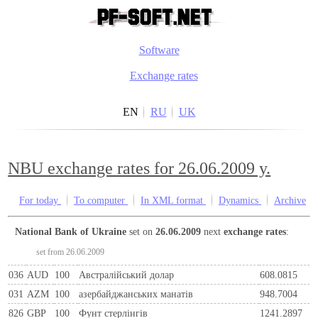
Software
Exchange rates
EN
RU
UK
NBU exchange rates for 26.06.2009 y.
For today
To computer
In XML format
Dynamics
Archive
National Bank of Ukraine
set on
26.06.2009
next
exchange rates
:
set from 26.06.2009
036
AUD
100
Австралійський долар
608.0815
031
AZM
100
азербайджанських манатів
948.7004
826
GBP
100
Фунт стерлінгів
1241.2897