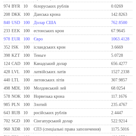
974
BYR
10
білоруських рублів
0.0269
208
DKK
100
Данська крона
142.8263
840
USD
100
Долар США
762.8500
233
EEK
100
естонських крон
67.9645
978
EUR
100
Євро
1063.4128
352
ISK
100
ісландських крон
3.6669
398
KZT
100
Теньге
5.0728
124
CAD
100
Канадський долар
656.4277
428
LVL
100
латвійських латів
1527.2338
440
LTL
100
литовських літів
307.9857
498
MDL
100
Молдовський лей
68.0254
578
NOK
100
Норвезька крона
117.1676
985
PLN
100
Злотий
235.4767
643
RUB
10
російських рублів
2.4447
702
SGD
100
Сінгапурський долар
522.9214
960
XDR
100
СПЗ (спеціальні права запозичення)
1175.5016