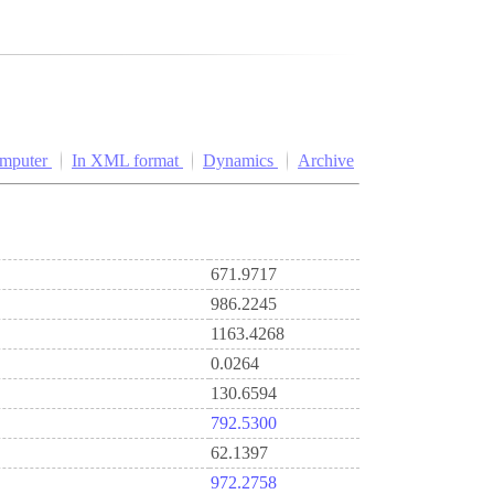
omputer
In XML format
Dynamics
Archive
671.9717
986.2245
1163.4268
0.0264
130.6594
792.5300
62.1397
972.2758