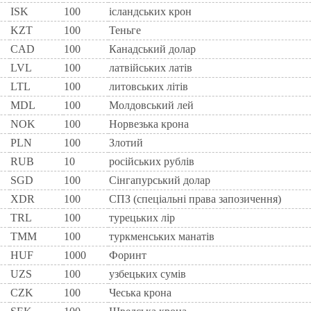
ISK
100
ісландських крон
KZT
100
Теньге
CAD
100
Канадський долар
LVL
100
латвійських латів
LTL
100
литовських літів
MDL
100
Молдовський лей
NOK
100
Норвезька крона
PLN
100
Злотий
RUB
10
російських рублів
SGD
100
Сінгапурський долар
XDR
100
СПЗ (спеціальні права запозичення)
TRL
100
турецьких лір
TMM
100
туркменських манатів
HUF
1000
Форинт
UZS
100
узбецьких сумів
CZK
100
Чеська крона