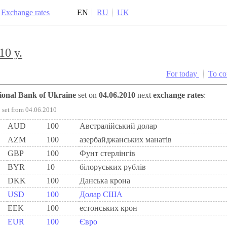
Exchange rates
EN
RU
UK
10 y.
For today
To c
tional Bank of Ukraine
set on
04.06.2010
next
exchange rates
:
set from 04.06.2010
AUD
100
Австралійський долар
AZM
100
азербайджанських манатів
GBP
100
Фунт стерлінгів
BYR
10
білоруських рублів
DKK
100
Данська крона
USD
100
Долар США
EEK
100
естонських крон
EUR
100
Євро