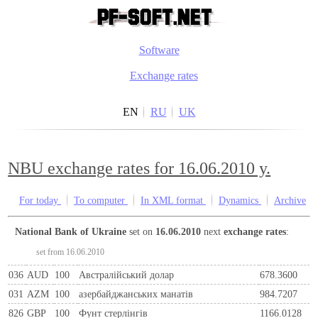
Software
Exchange rates
EN
RU
UK
NBU exchange rates for 16.06.2010 y.
For today
To computer
In XML format
Dynamics
Archive
National Bank of Ukraine
set on
16.06.2010
next
exchange rates
:
set from 16.06.2010
036
AUD
100
Австралійський долар
678.3600
031
AZM
100
азербайджанських манатів
984.7207
826
GBP
100
Фунт стерлінгів
1166.0128