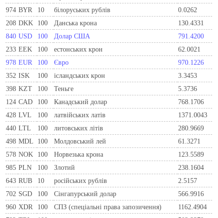
974
BYR
10
білоруських рублів
0.0262
208
DKK
100
Данська крона
130.4331
840
USD
100
Долар США
791.4200
233
EEK
100
естонських крон
62.0021
978
EUR
100
Євро
970.1226
352
ISK
100
ісландських крон
3.3453
398
KZT
100
Теньге
5.3736
124
CAD
100
Канадський долар
768.1706
428
LVL
100
латвійських латів
1371.0043
440
LTL
100
литовських літів
280.9669
498
MDL
100
Молдовський лей
61.3271
578
NOK
100
Норвезька крона
123.5589
985
PLN
100
Злотий
238.1604
643
RUB
10
російських рублів
2.5157
702
SGD
100
Сінгапурський долар
566.9916
960
XDR
100
СПЗ (спеціальні права запозичення)
1162.4904