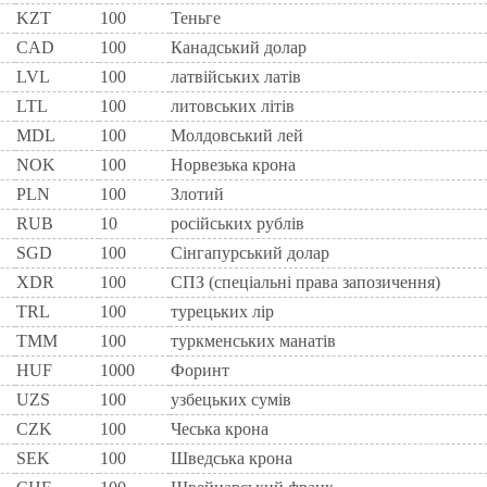
KZT
100
Теньге
CAD
100
Канадський долар
LVL
100
латвійських латів
LTL
100
литовських літів
MDL
100
Молдовський лей
NOK
100
Норвезька крона
PLN
100
Злотий
RUB
10
російських рублів
SGD
100
Сінгапурський долар
XDR
100
СПЗ (спеціальні права запозичення)
TRL
100
турецьких лір
TMM
100
туркменських манатів
HUF
1000
Форинт
UZS
100
узбецьких сумів
CZK
100
Чеська крона
SEK
100
Шведська крона