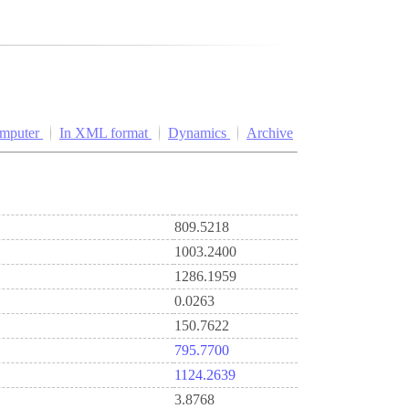
omputer
In XML format
Dynamics
Archive
809.5218
1003.2400
1286.1959
0.0263
150.7622
795.7700
1124.2639
3.8768