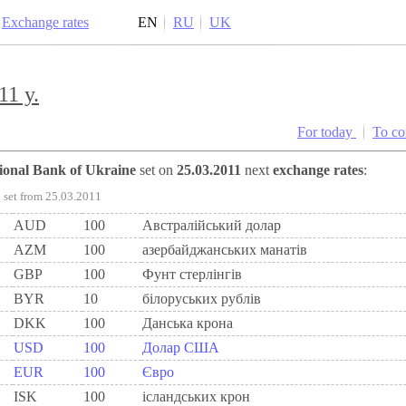
Exchange rates
EN
RU
UK
11 y.
For today
To c
tional Bank of Ukraine
set on
25.03.2011
next
exchange rates
:
set from 25.03.2011
AUD
100
Австралійський долар
AZM
100
азербайджанських манатів
GBP
100
Фунт стерлінгів
BYR
10
білоруських рублів
DKK
100
Данська крона
USD
100
Долар США
EUR
100
Євро
ISK
100
ісландських крон