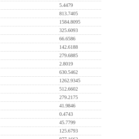
5.4479
813.7405
1584.8095
325.6093
66.6586
142.6188
279.6885
2.8019
630.5462
1262.9345
512.6602
279.2175
41.9846
0.4743
45.7799
125.6793