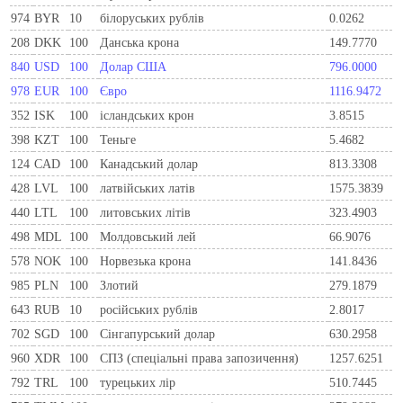
974
BYR
10
білоруських рублів
0.0262
208
DKK
100
Данська крона
149.7770
840
USD
100
Долар США
796.0000
978
EUR
100
Євро
1116.9472
352
ISK
100
ісландських крон
3.8515
398
KZT
100
Теньге
5.4682
124
CAD
100
Канадський долар
813.3308
428
LVL
100
латвійських латів
1575.3839
440
LTL
100
литовських літів
323.4903
498
MDL
100
Молдовський лей
66.9076
578
NOK
100
Норвезька крона
141.8436
985
PLN
100
Злотий
279.1879
643
RUB
10
російських рублів
2.8017
702
SGD
100
Сінгапурський долар
630.2958
960
XDR
100
СПЗ (спеціальні права запозичення)
1257.6251
792
TRL
100
турецьких лір
510.7445