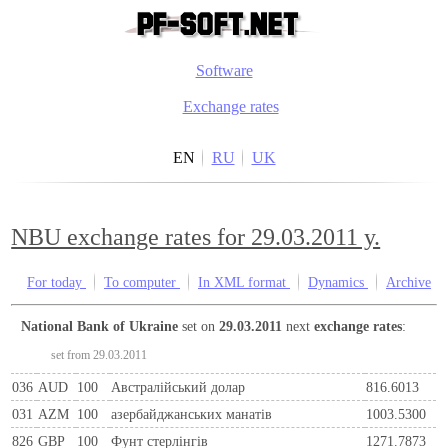
Software
Exchange rates
EN
RU
UK
NBU exchange rates for 29.03.2011 y.
For today
To computer
In XML format
Dynamics
Archive
National Bank of Ukraine
set on
29.03.2011
next
exchange rates
:
set from 29.03.2011
036
AUD
100
Австралійський долар
816.6013
031
AZM
100
азербайджанських манатів
1003.5300
826
GBP
100
Фунт стерлінгів
1271.7873