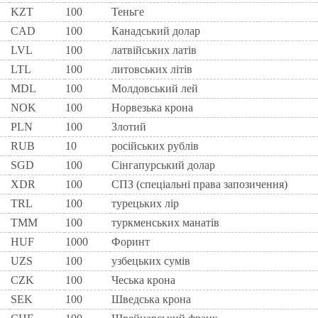
KZT
100
Теньге
CAD
100
Канадський долар
LVL
100
латвійських латів
LTL
100
литовських літів
MDL
100
Молдовський лей
NOK
100
Норвезька крона
PLN
100
Злотий
RUB
10
російських рублів
SGD
100
Сінгапурський долар
XDR
100
СПЗ (спеціальні права запозичення)
TRL
100
турецьких лір
TMM
100
туркменських манатів
HUF
1000
Форинт
UZS
100
узбецьких сумів
CZK
100
Чеська крона
SEK
100
Шведська крона