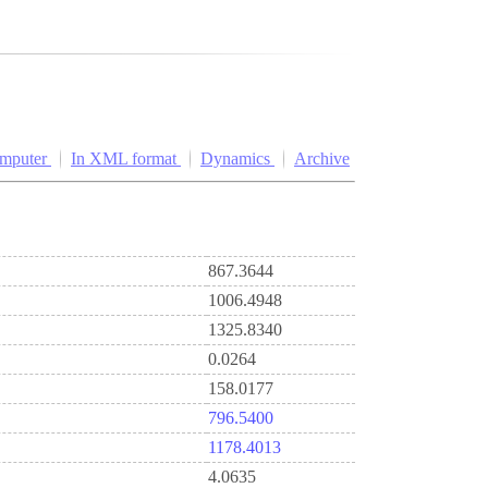
omputer
In XML format
Dynamics
Archive
867.3644
1006.4948
1325.8340
0.0264
158.0177
796.5400
1178.4013
4.0635