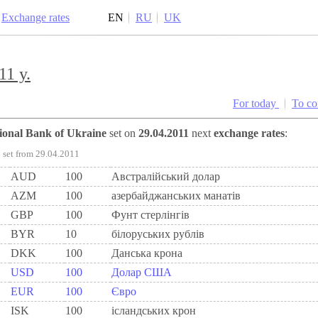
Exchange rates
EN
RU
UK
11 y.
For today
To c
tional Bank of Ukraine
set on
29.04.2011
next
exchange rates
:
set from 29.04.2011
AUD
100
Австралійський долар
AZM
100
азербайджанських манатів
GBP
100
Фунт стерлінгів
BYR
10
білоруських рублів
DKK
100
Данська крона
USD
100
Долар США
EUR
100
Євро
ISK
100
ісландських крон