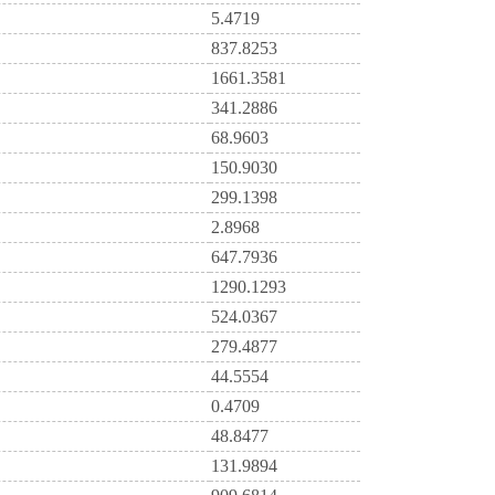
5.4719
837.8253
1661.3581
341.2886
68.9603
150.9030
299.1398
2.8968
647.7936
1290.1293
524.0367
279.4877
44.5554
0.4709
48.8477
131.9894