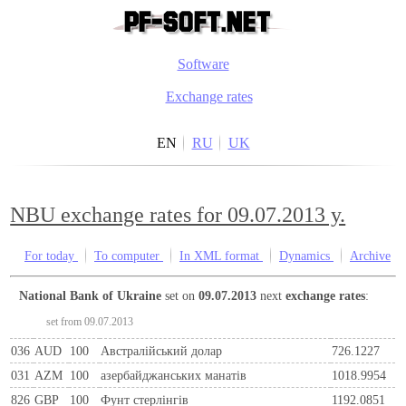
Software
Exchange rates
EN
RU
UK
NBU exchange rates for 09.07.2013 y.
For today
To computer
In XML format
Dynamics
Archive
National Bank of Ukraine
set on
09.07.2013
next
exchange rates
:
set from 09.07.2013
036
AUD
100
Австралійський долар
726.1227
031
AZM
100
азербайджанських манатів
1018.9954
826
GBP
100
Фунт стерлінгів
1192.0851