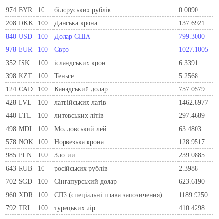
974
BYR
10
білоруських рублів
0.0090
208
DKK
100
Данська крона
137.6921
840
USD
100
Долар США
799.3000
978
EUR
100
Євро
1027.1005
352
ISK
100
ісландських крон
6.3391
398
KZT
100
Теньге
5.2568
124
CAD
100
Канадський долар
757.0579
428
LVL
100
латвійських латів
1462.8977
440
LTL
100
литовських літів
297.4689
498
MDL
100
Молдовський лей
63.4803
578
NOK
100
Норвезька крона
128.9517
985
PLN
100
Злотий
239.0885
643
RUB
10
російських рублів
2.3988
702
SGD
100
Сінгапурський долар
623.6190
960
XDR
100
СПЗ (спеціальні права запозичення)
1189.9250
792
TRL
100
турецьких лір
410.4298