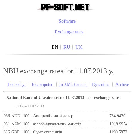
Software
Exchange rates
EN
RU
UK
NBU exchange rates for 11.07.2013 y.
For today
To computer
In XML format
Dynamics
Archive
National Bank of Ukraine
set on
11.07.2013
next
exchange rates
:
set from 11.07.2013
036
AUD
100
Австралійський долар
734.9430
031
AZM
100
азербайджанських манатів
1018.9954
826
GBP
100
Фунт стерлінгів
1190.5872