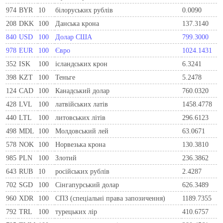
974
BYR
10
білоруських рублів
0.0090
208
DKK
100
Данська крона
137.3140
840
USD
100
Долар США
799.3000
978
EUR
100
Євро
1024.1431
352
ISK
100
ісландських крон
6.3241
398
KZT
100
Теньге
5.2478
124
CAD
100
Канадський долар
760.0320
428
LVL
100
латвійських латів
1458.4778
440
LTL
100
литовських літів
296.6123
498
MDL
100
Молдовський лей
63.0671
578
NOK
100
Норвезька крона
130.3810
985
PLN
100
Злотий
236.3862
643
RUB
10
російських рублів
2.4287
702
SGD
100
Сінгапурський долар
626.3489
960
XDR
100
СПЗ (спеціальні права запозичення)
1189.7355
792
TRL
100
турецьких лір
410.6757