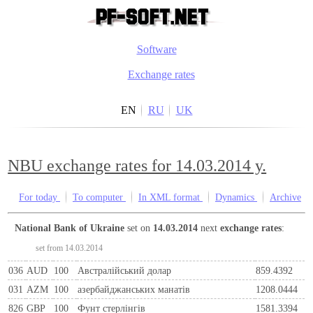
Software
Exchange rates
EN
RU
UK
NBU exchange rates for 14.03.2014 y.
For today
To computer
In XML format
Dynamics
Archive
National Bank of Ukraine
set on
14.03.2014
next
exchange rates
:
set from 14.03.2014
036
AUD
100
Австралійський долар
859.4392
031
AZM
100
азербайджанських манатів
1208.0444
826
GBP
100
Фунт стерлінгів
1581.3394