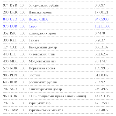
974
BYR
10
білоруських рублів
0.0097
208
DKK
100
Данська крона
177.0121
840
USD
100
Долар США
947.5900
978
EUR
100
Євро
1321.1300
352
ISK
100
ісландських крон
8.4470
398
KZT
100
Теньге
5.2037
124
CAD
100
Канадський долар
856.3197
440
LTL
100
литовських літів
382.6257
498
MDL
100
Молдовський лей
70.1747
578
NOK
100
Норвезька крона
159.9915
985
PLN
100
Злотий
312.8342
643
RUB
10
російських рублів
2.5992
702
SGD
100
Сінгапурський долар
749.4922
960
XDR
100
СПЗ (спеціальні права запозичення)
1472.3115
792
TRL
100
турецьких лір
425.7589
795
TMM
100
туркменських манатів
332.4877