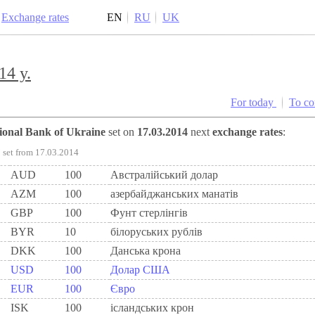
Exchange rates
EN
RU
UK
14 y.
For today
To c
tional Bank of Ukraine
set on
17.03.2014
next
exchange rates
:
set from 17.03.2014
AUD
100
Австралійський долар
AZM
100
азербайджанських манатів
GBP
100
Фунт стерлінгів
BYR
10
білоруських рублів
DKK
100
Данська крона
USD
100
Долар США
EUR
100
Євро
ISK
100
ісландських крон