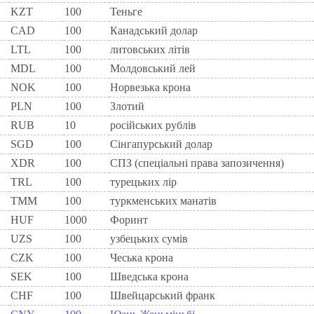
KZT
100
Теньге
CAD
100
Канадський долар
LTL
100
литовських літів
MDL
100
Молдовський лей
NOK
100
Норвезька крона
PLN
100
Злотий
RUB
10
російських рублів
SGD
100
Сінгапурський долар
XDR
100
СПЗ (спеціальні права запозичення)
TRL
100
турецьких лір
TMM
100
туркменських манатів
HUF
1000
Форинт
UZS
100
узбецьких сумів
CZK
100
Чеська крона
SEK
100
Шведська крона
CHF
100
Швейцарський франк