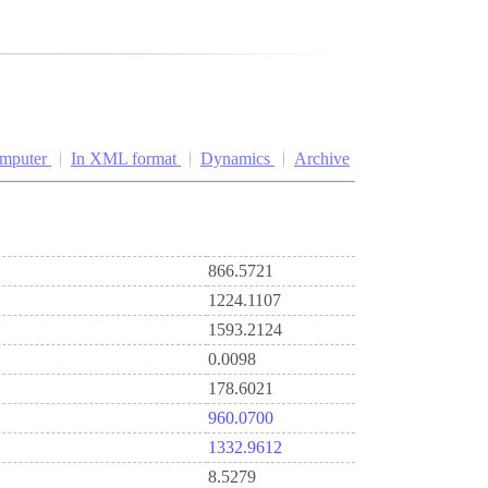
omputer
In XML format
Dynamics
Archive
866.5721
1224.1107
1593.2124
0.0098
178.6021
960.0700
1332.9612
8.5279