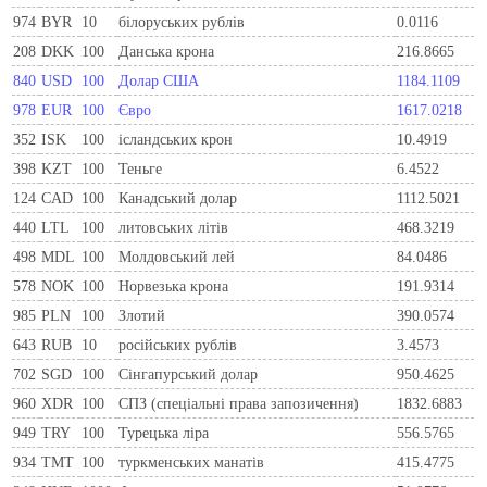
974
BYR
10
білоруських рублів
0.0116
208
DKK
100
Данська крона
216.8665
840
USD
100
Долар США
1184.1109
978
EUR
100
Євро
1617.0218
352
ISK
100
ісландських крон
10.4919
398
KZT
100
Теньге
6.4522
124
CAD
100
Канадський долар
1112.5021
440
LTL
100
литовських літів
468.3219
498
MDL
100
Молдовський лей
84.0486
578
NOK
100
Норвезька крона
191.9314
985
PLN
100
Злотий
390.0574
643
RUB
10
російських рублів
3.4573
702
SGD
100
Сінгапурський долар
950.4625
960
XDR
100
СПЗ (спеціальні права запозичення)
1832.6883
949
TRY
100
Турецька ліра
556.5765
934
TMT
100
туркменських манатів
415.4775