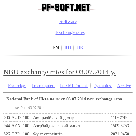
Software
Exchange rates
EN
RU
UK
NBU exchange rates for 03.07.2014 y.
For today
To computer
In XML format
Dynamics
Archive
National Bank of Ukraine
set on
03.07.2014
next
exchange rates
:
set from 03.07.2014
036
AUD
100
Австралійський долар
1119.2786
944
AZN
100
Азербайджанський манат
1509.5753
826
GBP
100
Фунт стерлінгів
2031.9450